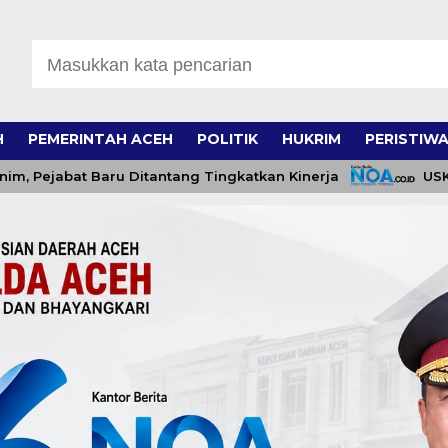
H
PEMERINTAH ACEH
POLITIK
HUKRIM
PERISTIW
at Baru Ditantang Tingkatkan Kinerja
USK Perkuat 