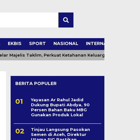
A
EKBIS
SPORT
NASIONAL
INTERNASIONAL
 Majelis Taklim, Perkuat Ketahanan Keluarga dan Generasi Be
BERITA POPULER
Yayasan Ar Rahul Jadid
Dukung Bupati Abdya, 90
Persen Bahan Baku MBG
Gunakan Produk Lokal
Tinjau Langsung Pasokan
Semen di Aceh, Direktur
Utama SIG Pastikan