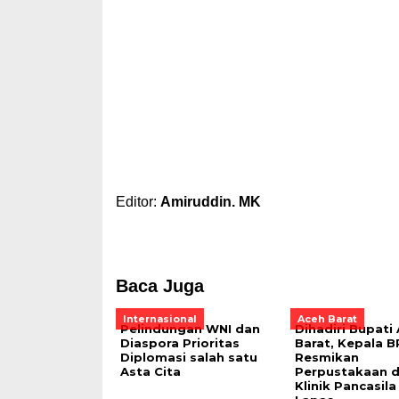
Editor:
Amiruddin. MK
Baca Juga
Internasional
Aceh Barat
Pelindungan WNI dan
Dihadiri Bupati
Diaspora Prioritas
Barat, Kepala B
Diplomasi salah satu
Resmikan
Asta Cita
Perpustakaan 
Klinik Pancasila