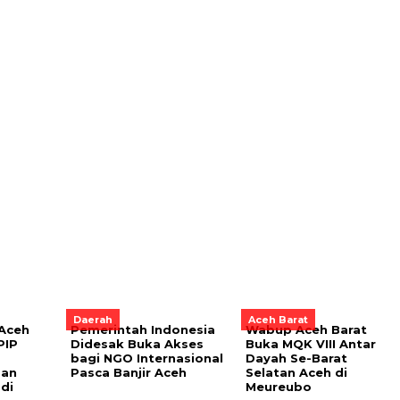
Daerah
Aceh Barat
 Aceh
Pemerintah Indonesia
Wabup Aceh Barat
PIP
Didesak Buka Akses
Buka MQK VIII Antar
bagi NGO Internasional
Dayah Se-Barat
dan
Pasca Banjir Aceh
Selatan Aceh di
 di
Meureubo