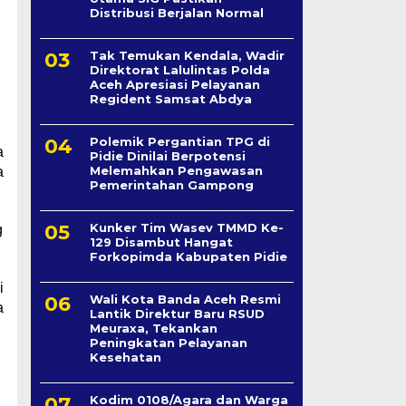
Distribusi Berjalan Normal
Tak Temukan Kendala, Wadir
Direktorat Lalulintas Polda
Aceh Apresiasi Pelayanan
Regident Samsat Abdya
Polemik Pergantian TPG di
a
Pidie Dinilai Berpotensi
Melemahkan Pengawasan
a
Pemerintahan Gampong
Kunker Tim Wasev TMMD Ke-
g
129 Disambut Hangat
Forkopimda Kabupaten Pidie
i
Wali Kota Banda Aceh Resmi
a
Lantik Direktur Baru RSUD
Meuraxa, Tekankan
Peningkatan Pelayanan
Kesehatan
Kodim 0108/Agara dan Warga