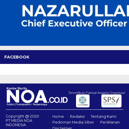
FACEBOOK
Terverifikasi Faktual
Anggota Organisasi
Copyright @ 2020
Home
Redaksi
Tentang Kami
PT MEDIA NOA
Pedoman Media Siber
Periklanan
INDONESIA
Disclaimer