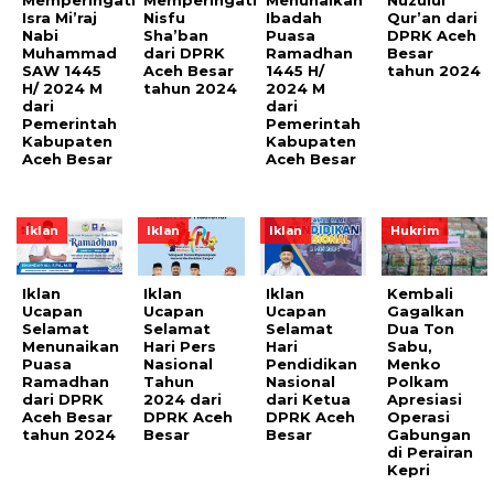
Memperingati
Memperingati
Menunaikan
Nuzulul
Isra Mi’raj
Nisfu
Ibadah
Qur’an dari
Nabi
Sha’ban
Puasa
DPRK Aceh
Muhammad
dari DPRK
Ramadhan
Besar
SAW 1445
Aceh Besar
1445 H/
tahun 2024
H/ 2024 M
tahun 2024
2024 M
dari
dari
Pemerintah
Pemerintah
Kabupaten
Kabupaten
Aceh Besar
Aceh Besar
Iklan
Iklan
Iklan
Hukrim
Iklan
Iklan
Iklan
Kembali
Ucapan
Ucapan
Ucapan
Gagalkan
Selamat
Selamat
Selamat
Dua Ton
Menunaikan
Hari Pers
Hari
Sabu,
Puasa
Nasional
Pendidikan
Menko
Ramadhan
Tahun
Nasional
Polkam
dari DPRK
2024 dari
dari Ketua
Apresiasi
Aceh Besar
DPRK Aceh
DPRK Aceh
Operasi
tahun 2024
Besar
Besar
Gabungan
di Perairan
Kepri