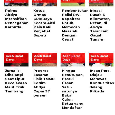
Polres
Ketua
Pembentukan
Irigasi
Abdya
Ormas
Polisi RW,
Rusak 3
Intensifkan
GRIB Jaya
Kapolres:
Kilometer,
Pencegahan
Kecam Aksi
Untuk
Petani di
Karhutla
Main Kaki
Memecah
Abdya
Penjabat
Masalah
Terancam
Bupati
Dengan
Gagal
Cepat
Tanam
Aceh Barat
Aceh Barat
Aceh Barat
Aceh Barat
Daya
Daya
Daya
Daya
Jurnalis
Progres
Hingga
Insan Pers
Dihalangi
Sasaran
Penutupan,
Diajak
Saat Liput
Fisik TMMD
Hasrul
Merawat
Kecelakaan
Kodim
Hasan
Kondusifitas
Maut Truk
Abdya
Satu-
Jelang
Tambang
Capai 97
satunya
Pilkada
persen
Bakal
Calon
Ketua yang
Mendaftar