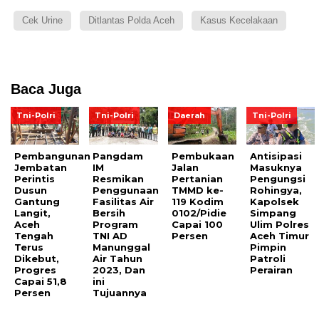
Cek Urine
Ditlantas Polda Aceh
Kasus Kecelakaan
Baca Juga
Tni-Polri
Tni-Polri
Daerah
Tni-Polri
Pembangunan
Pangdam
Pembukaan
Antisipasi
Jembatan
IM
Jalan
Masuknya
Perintis
Resmikan
Pertanian
Pengungsi
Dusun
Penggunaan
TMMD ke-
Rohingya,
Gantung
Fasilitas Air
119 Kodim
Kapolsek
Langit,
Bersih
0102/Pidie
Simpang
Aceh
Program
Capai 100
Ulim Polres
Tengah
TNI AD
Persen
Aceh Timur
Terus
Manunggal
Pimpin
Dikebut,
Air Tahun
Patroli
Progres
2023, Dan
Perairan
Capai 51,8
ini
Persen
Tujuannya