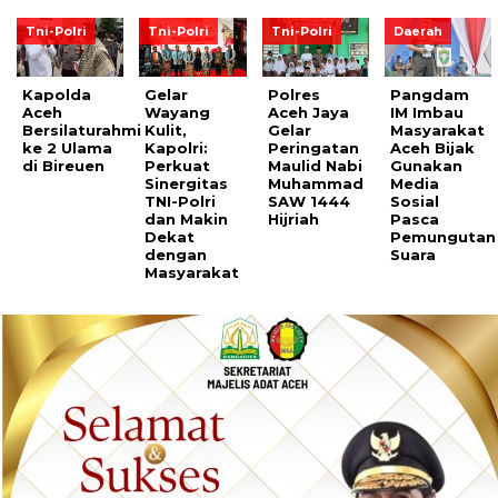
Tni-Polri
Tni-Polri
Tni-Polri
Daerah
Kapolda
Gelar
Polres
Pangdam
Aceh
Wayang
Aceh Jaya
IM Imbau
Bersilaturahmi
Kulit,
Gelar
Masyarakat
ke 2 Ulama
Kapolri:
Peringatan
Aceh Bijak
di Bireuen
Perkuat
Maulid Nabi
Gunakan
Sinergitas
Muhammad
Media
TNI-Polri
SAW 1444
Sosial
dan Makin
Hijriah
Pasca
Dekat
Pemungutan
dengan
Suara
Masyarakat