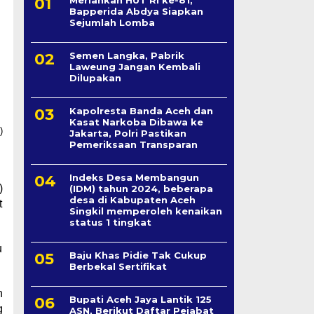
Bapperida Abdya Siapkan
Sejumlah Lomba
Semen Langka, Pabrik
Laweung Jangan Kembali
Dilupakan
Kapolresta Banda Aceh dan
Kasat Narkoba Dibawa ke
Jakarta, Polri Pastikan
Pemeriksaan Transparan
Indeks Desa Membangun
)
(IDM) tahun 2024, beberapa
desa di Kabupaten Aceh
t
Singkil memperoleh kenaikan
status 1 tingkat
u
Baju Khas Pidie Tak Cukup
Berbekal Sertifikat
n
Bupati Aceh Jaya Lantik 125
g
ASN, Berikut Daftar Pejabat