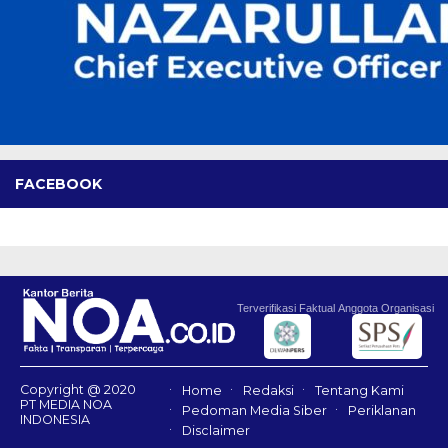
FACEBOOK
Terverifikasi Faktual
Anggota Organisasi
Copyright @ 2020
Home
Redaksi
Tentang Kami
PT MEDIA NOA
Pedoman Media Siber
Periklanan
INDONESIA
Disclaimer