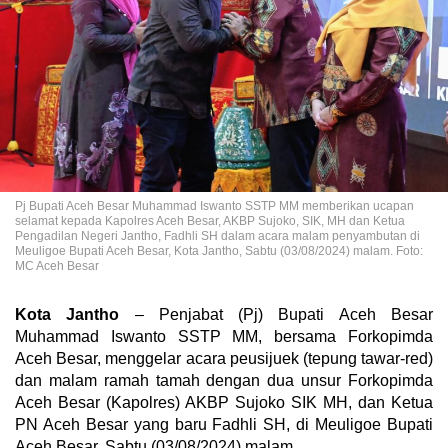
Pj Bupati Aceh Besar Muhammad Iswanto SSTP MM memberikan ucapan
selamat kepada Kapolres Aceh Besar, AKBP Sujoko, SIK, MH dan Ketua
Pengadilan Negeri Jantho, Fadhli SH dalam acara malam penyambutan di
Meuligoe Bupati Aceh Besar, Kota Jantho, Sabtu (03/08/2024) malam. Foto:
MC Aceh Besar
Kota Jantho
– Penjabat (Pj) Bupati Aceh Besar
Muhammad Iswanto SSTP MM, bersama Forkopimda
Aceh Besar, menggelar acara peusijuek (tepung tawar-red)
dan malam ramah tamah dengan dua unsur Forkopimda
Aceh Besar (Kapolres) AKBP Sujoko SIK MH, dan Ketua
PN Aceh Besar yang baru Fadhli SH, di Meuligoe Bupati
Aceh Besar, Sabtu (03/08/2024) malam.