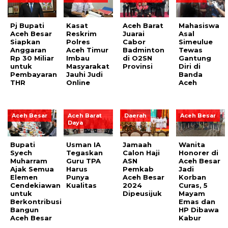
Pj Bupati
Kasat
Aceh Barat
Mahasiswa
Aceh Besar
Reskrim
Juarai
Asal
Siapkan
Polres
Cabor
Simeulue
Anggaran
Aceh Timur
Badminton
Tewas
Rp 30 Miliar
Imbau
di O2SN
Gantung
untuk
Masyarakat
Provinsi
Diri di
Pembayaran
Jauhi Judi
Banda
THR
Online
Aceh
Aceh Besar
Aceh Barat
Daerah
Aceh Besar
Daya
Bupati
Usman IA
Jamaah
Wanita
Syech
Tegaskan
Calon Haji
Honorer di
Muharram
Guru TPA
ASN
Aceh Besar
Ajak Semua
Harus
Pemkab
Jadi
Elemen
Punya
Aceh Besar
Korban
Cendekiawan
Kualitas
2024
Curas, 5
untuk
Dipeusijuk
Mayam
Berkontribusi
Emas dan
Bangun
HP Dibawa
Aceh Besar
Kabur