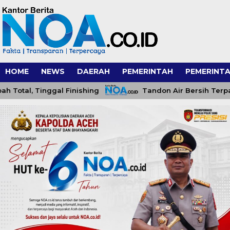
HOME
NEWS
DAERAH
PEMERINTAH
PEMERINTA
, Tinggal Finishing
Tandon Air Bersih Terpasang, 