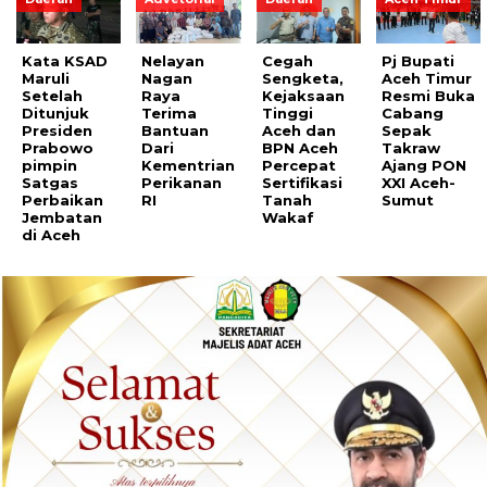
Kata KSAD
Nelayan
Cegah
Pj Bupati
Maruli
Nagan
Sengketa,
Aceh Timur
Setelah
Raya
Kejaksaan
Resmi Buka
Ditunjuk
Terima
Tinggi
Cabang
Presiden
Bantuan
Aceh dan
Sepak
Prabowo
Dari
BPN Aceh
Takraw
pimpin
Kementrian
Percepat
Ajang PON
Satgas
Perikanan
Sertifikasi
XXI Aceh-
Perbaikan
RI
Tanah
Sumut
Jembatan
Wakaf
di Aceh