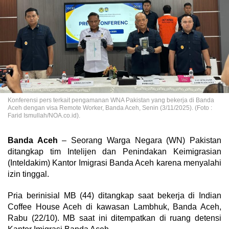
Konferensi pers terkait pengamanan WNA Pakistan yang bekerja di Banda
Aceh dengan visa Remote Worker, Banda Aceh, Senin (3/11/2025). (Foto :
Farid Ismullah/NOA.co.id).
Banda Aceh
– Seorang Warga Negara (WN) Pakistan
ditangkap tim Intelijen dan Penindakan Keimigrasian
(Inteldakim) Kantor Imigrasi Banda Aceh karena menyalahi
izin tinggal.
Pria berinisial MB (44) ditangkap saat bekerja di Indian
Coffee House Aceh di kawasan Lambhuk, Banda Aceh,
Rabu (22/10). MB saat ini ditempatkan di ruang detensi