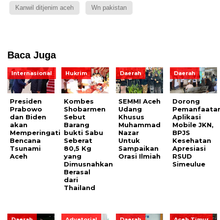
Kanwil ditjenim aceh
Wn pakistan
Baca Juga
Internasional
Hukrim
Daerah
Daerah
Presiden
Kombes
SEMMI Aceh
Dorong
Prabowo
Shobarmen
Udang
Pemanfaata
dan Biden
Sebut
Khusus
Aplikasi
akan
Barang
Muhammad
Mobile JKN,
Memperingati
bukti Sabu
Nazar
BPJS
Bencana
Seberat
Untuk
Kesehatan
Tsunami
80,5 Kg
Sampaikan
Apresiasi
Aceh
yang
Orasi Ilmiah
RSUD
Dimusnahkan
Simeulue
Berasal
dari
Thailand
Daerah
Advetorial
Daerah
Aceh Timur