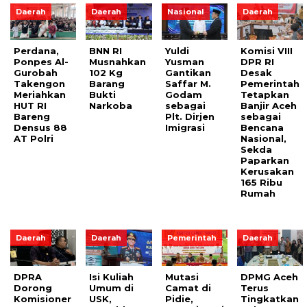
Daerah
Daerah
Nasional
Daerah
Perdana,
BNN RI
Yuldi
Komisi VIII
Ponpes Al-
Musnahkan
Yusman
DPR RI
Gurobah
102 Kg
Gantikan
Desak
Takengon
Barang
Saffar M.
Pemerintah
Meriahkan
Bukti
Godam
Tetapkan
HUT RI
Narkoba
sebagai
Banjir Aceh
Bareng
Plt. Dirjen
sebagai
Densus 88
Imigrasi
Bencana
AT Polri
Nasional,
Sekda
Paparkan
Kerusakan
165 Ribu
Rumah
Daerah
Daerah
Pemerintah
Daerah
DPRA
Isi Kuliah
Mutasi
DPMG Aceh
Dorong
Umum di
Camat di
Terus
Komisioner
USK,
Pidie,
Tingkatkan