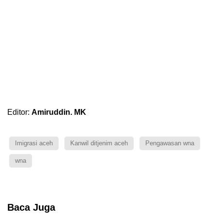
Editor:
Amiruddin. MK
Imigrasi aceh
Kanwil ditjenim aceh
Pengawasan wna
wna
Baca Juga