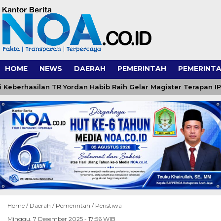
HOME
NEWS
DAERAH
PEMERINTAH
PEMERINTA
erhasilan TR Yordan Habib Raih Gelar Magister Terapan IPDN
Home /
Daerah
/
Pemerintah
/
Peristiwa
Minggu, 7 Desember 2025 - 17:56 WIB