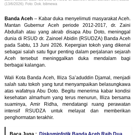
(13/6/2026). Foto: Dok. Istimewa
Banda Aceh
– Kabar duka menyelimuti masyarakat Aceh.
Mantan Gubernur Aceh periode 2012-2017, dr. Zaini
Abdullah atau yang akrab disapa Abu Doto, meninggal
dunia di RSUD dr. Zainoel Abidin (RSUDZA) Banda Aceh
pada Sabtu, 13 Juni 2026. Kepergian tokoh yang dikenal
sebagai salah satu figur penting dalam perjalanan sejarah
Aceh tersebut meninggalkan duka mendalam bagi
berbagai kalangan.
Wali Kota Banda Aceh, Illiza Sa’aduddin Djamal, menjadi
salah satu tokoh yang turut menyampaikan belasungkawa
atas wafatnya Abu Doto. Begitu menerima kabar kondisi
kesehatan almarhum yang terus menurun, Illiza bersama
suaminya, Amir Ridha, mendatangi ruang perawatan
intensif RSUDZA untuk melayat dan memberikan
penghormatan terakhir.
Baca Juga :
Diskominfotik Banda Aceh Raih Dua