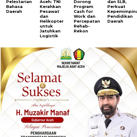
Pelestarian
Aceh: TNI
Dorong
dan SLB,
Bahasa
Kerahkan
Program
Perkuat
Daerah
Pesawat
Cash for
Kepemimpin
dan
Work dan
Pendidikan
Helikopter
Percepatan
Daerah
untuk
Rehab-
Jatuhkan
Rekon
Logistik