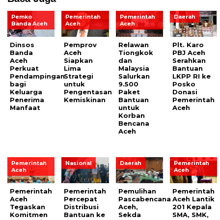
Pemko
Pemerintah
Pemerintah
Daerah
Banda Aceh
Aceh
Aceh
Dinsos
Pemprov
Relawan
Plt. Karo
Banda
Aceh
Tiongkok
PBJ Aceh
Aceh
Siapkan
dan
Serahkan
Perkuat
Lima
Malaysia
Bantuan
Pendampingan
Strategi
Salurkan
LKPP RI ke
bagi
untuk
9.500
Posko
Keluarga
Pengentasan
Paket
Donasi
Penerima
Kemiskinan
Bantuan
Pemerintah
Manfaat
untuk
Aceh
Korban
Bencana
Aceh
Pemerintah
Nasional
Daerah
Pemerintah
Aceh
Aceh
Pemerintah
Pemerintah
Pemulihan
Pemerintah
Aceh
Percepat
Pascabencana
Aceh Lantik
Tegaskan
Distribusi
Aceh,
201 Kepala
Komitmen
Bantuan ke
Sekda
SMA, SMK,