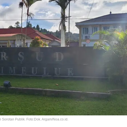
orotan Publik. Foto:Dok. Argam/Noa.co.id.