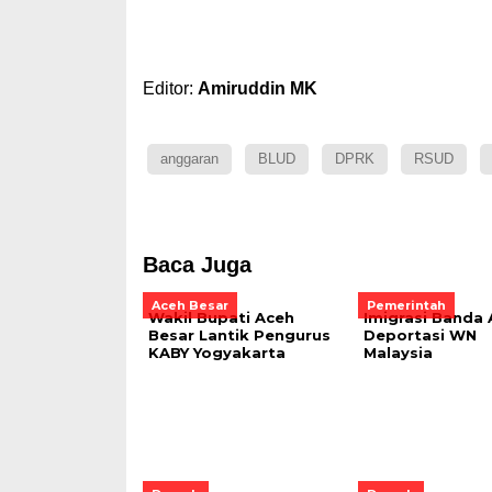
Editor:
Amiruddin MK
anggaran
BLUD
DPRK
RSUD
Baca Juga
Aceh Besar
Pemerintah
Wakil Bupati Aceh
Imigrasi Banda
Besar Lantik Pengurus
Deportasi WN
KABY Yogyakarta
Malaysia