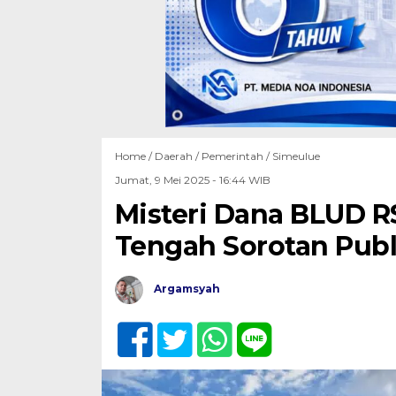
Home /
Daerah
/
Pemerintah
/
Simeulue
Jumat, 9 Mei 2025 - 16:44 WIB
Misteri Dana BLUD R
Tengah Sorotan Publ
Argamsyah