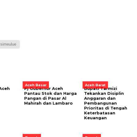
simeulue
Aceh Besar
Aceh Barat
 Aceh
Pj Gubernur Aceh
Bupati Tarmizi
Pantau Stok dan Harga
Tekankan Disiplin
Pangan di Pasar Al
Anggaran dan
Mahirah dan Lambaro
Pembangunan
Prioritas di Tengah
Keterbatasan
Keuangan