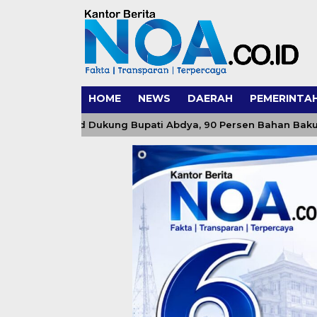
HOME
NEWS
DAERAH
PEMERINTA
 Rahul Jadid Dukung Bupati Abdya, 90 Persen Bahan Baku MB