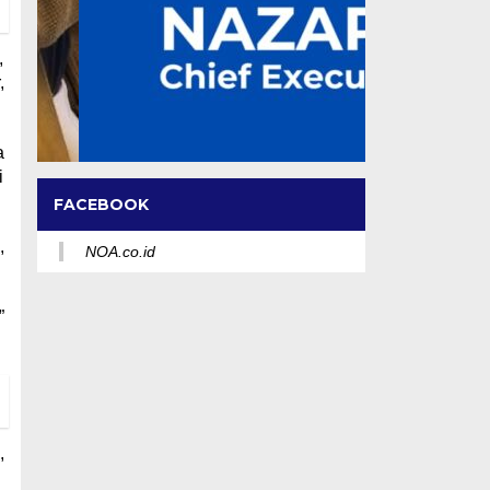
,
,
a
i
FACEBOOK
,
NOA.co.id
”
,