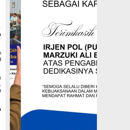
a
m
d
i
.
r
a