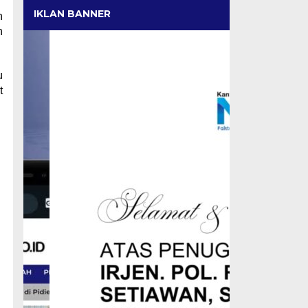
IKLAN BANNER
h
h
u
t