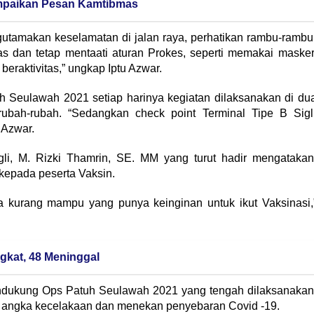
ampaikan Pesan Kamtibmas
gutamakan keselamatan di jalan raya, perhatikan rambu-rambu
tas dan tetap mentaati aturan Prokes, seperti memakai masker
eraktivitas,” ungkap Iptu Azwar.
h Seulawah 2021 setiap harinya kegiatan dilaksanakan di du
 berubah-rubah. “Sedangkan check point Terminal Tipe B Sigl
 Azwar.
li, M. Rizki Thamrin, SE. MM yang turut hadir mengatakan
kepada peserta Vaksin.
ga kurang mampu yang punya keinginan untuk ikut Vaksinasi,
ngkat, 48 Meninggal
endukung Ops Patuh Seulawah 2021 yang tengah dilaksanakan
i angka kecelakaan dan menekan penyebaran Covid -19.