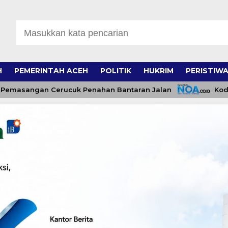
H
PEMERINTAH ACEH
POLITIK
HUKRIM
PERISTIW
angan Cerucuk Penahan Bantaran Jalan
Kodim 0108