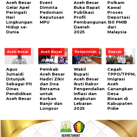
Aceh Besar
Event
Aceh Besar
Polkam
Gelar Apel
Diminta
Buka Rapat
Kawal
Peringati
Pedomani
Publikasi
Proses
Hari
Keputusan
Profil
Deportasi
Lingkungan
MPU
Pembangunan
150 PMIB
Hidup se-
Daerah
dari
Dunia
2025
Malaysia
Aceh Besar
Aceh Besar
Pemerintah
Daerah
Agus
Pemkab
Wakil
Cegah
Jumaidi
Aceh Besar
Bupati
TPPO/TPPM,
Ditunjuk
Hadiri Zikir
Aceh Besar
Imigrasi
Sebagai Plt
dan Doa
Ikuti Rakor
Aceh
Dinas
Bersama
Pengendalian
Canangkan
Pendidikan
untuk
Inflasi dan
Desa
Aceh Besar
Korban
Angkutan
Binaan di
Banjir dan
Lebaran
Kabupaten
Longsor
2025
Pidie