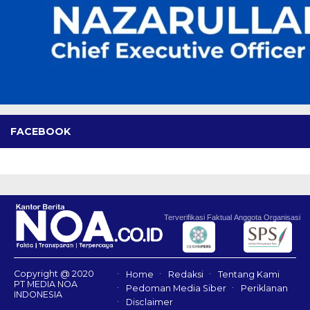
FACEBOOK
Terverifikasi Faktual
Anggota Organisasi
Copyright @ 2020
Home
Redaksi
Tentang Kami
PT MEDIA NOA
Pedoman Media Siber
Periklanan
INDONESIA
Disclaimer