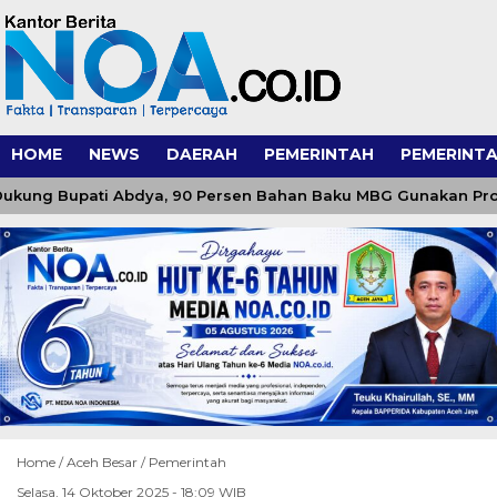
HOME
NEWS
DAERAH
PEMERINTAH
PEMERINTA
kung Bupati Abdya, 90 Persen Bahan Baku MBG Gunakan Produk
Home /
Aceh Besar
/
Pemerintah
Selasa, 14 Oktober 2025 - 18:09 WIB