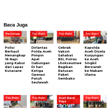
Baca Juga
Peristiwa
Tni-Polri
Tni-Polri
Tni-Polri
Polisi
Dirlantas
Gebrak
Kapolda
Berhasil
Polda Aceh
Vaksin
Aceh Disela
Menangkap
Pimpin
Sahabat
Kunjungan
16 Napi
Apel
BSI, Polres
ke Aceh
yang Kabur
Gabungan
Lhokseumwe
Singkil
dari Lapas
Di hari
Bagikan
Berziarah
Kutacane
Ketiga
Ratusan
ke Makam
Operasi
Paket
Ulama
Patuh
Sembako
Seulawah
Tni-Polri
Tni-Polri
Aceh Barat
Tni-Polri
Daya