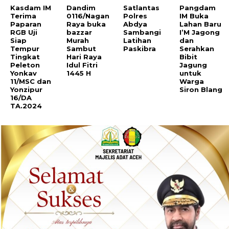
Kasdam IM
Dandim
Satlantas
Pangdam
Terima
0116/Nagan
Polres
IM Buka
Paparan
Raya buka
Abdya
Lahan Baru
RGB Uji
bazzar
Sambangi
I’M Jagong
Siap
Murah
Latihan
dan
Tempur
Sambut
Paskibra
Serahkan
Tingkat
Hari Raya
Bibit
Peleton
Idul Fitri
Jagung
Yonkav
1445 H
untuk
11/MSC dan
Warga
Yonzipur
Siron Blang
16/DA
TA.2024