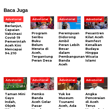
Baca Juga
Advetorial
Advetorial
Advetorial
Advetorial
Terus
Berlanjut,
Capaian
Program
Perempuan
Pesantren
Vaksinasi
Seribu
Didorong
Kilat Aceh
Covid-19
Buku
Ambil
Ramfest
Pemerintah
Belum
Peran Lebih
Kenalkan
Aceh Kini
Merata di
Besar
Budaya
Mencapai
Aceh,
dalam
Hingga
94.210
Tergantung
Pembangunan
Wisata
Peran Desa
Banda
Islami
Aceh
Advetorial
Advetorial
Advetorial
Advetorial
Taman Mini
Pemko
Yuk ke
Angka
Gayo
Banda
Museum
Penceraian
Indah,
Aceh Gelar
Tsunami
di Aceh
Objek
Pasar
Aceh, Ada
Terus