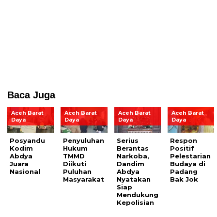
Baca Juga
Aceh Barat
Aceh Barat
Aceh Barat
Aceh Barat
Daya
Daya
Daya
Daya
Posyandu
Penyuluhan
Serius
Respon
Kodim
Hukum
Berantas
Positif
Abdya
TMMD
Narkoba,
Pelestarian
Juara
Diikuti
Dandim
Budaya di
Nasional
Puluhan
Abdya
Padang
Masyarakat
Nyatakan
Bak Jok
Siap
Mendukung
Kepolisian