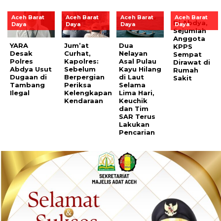
Aceh Barat
Aceh Barat
Aceh Barat
Aceh Barat
Di Abdya,
Daya
Daya
Daya
Daya
Sejumlah
Anggota
YARA
Jum’at
Dua
KPPS
Desak
Curhat,
Nelayan
Sempat
Polres
Kapolres:
Asal Pulau
Dirawat di
Abdya Usut
Sebelum
Kayu Hilang
Rumah
Dugaan di
Berpergian
di Laut
Sakit
Tambang
Periksa
Selama
Ilegal
Kelengkapan
Lima Hari,
Kendaraan
Keuchik
dan Tim
SAR Terus
Lakukan
Pencarian