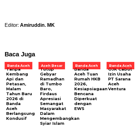
Editor:
Amiruddin. MK
Baca Juga
Banda Aceh
Aceh Besar
Banda Aceh
Banda Aceh
Tanpa
Tutup
Banda
OJK Cabut
Kembang
Gebyar
Aceh Tuan
Izin Usaha
Api dan
Ramadhan
Rumah HKB
PT Sarana
Petasan,
di Tumbo
2026,
Aceh
Malam
Baro,
Kesiapsiagaan
Ventura
Tahun Baru
Firdaus
Bencana
2026 di
Apresiasi
Diperkuat
Banda
Semangat
dengan
Aceh
Masyarakat
EWS
Berlangsung
Dalam
Kondusif
Mengembangkan
Syiar Islam