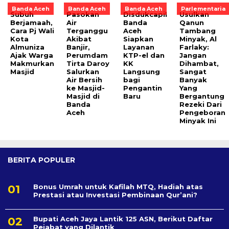
Banda Aceh
Banda Aceh
Banda Aceh
Parlementaria
Subuh
Pasokan
Disdukcapil
Usulkan
Berjamaah,
Air
Banda
Qanun
Cara Pj Wali
Terganggu
Aceh
Tambang
Kota
Akibat
Siapkan
Minyak, Al
Almuniza
Banjir,
Layanan
Farlaky:
Ajak Warga
Perumdam
KTP-el dan
Jangan
Makmurkan
Tirta Daroy
KK
Dihambat,
Masjid
Salurkan
Langsung
Sangat
Air Bersih
bagi
Banyak
ke Masjid-
Pengantin
Yang
Masjid di
Baru
Bergantung
Banda
Rezeki Dari
Aceh
Pengeboran
Minyak Ini
BERITA POPULER
Bonus Umrah untuk Kafilah MTQ, Hadiah atas
Prestasi atau Investasi Pembinaan Qur’ani?
Bupati Aceh Jaya Lantik 125 ASN, Berikut Daftar
Pejabat yang Dilantik