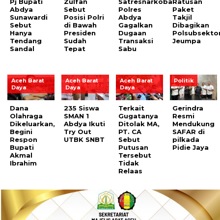
Pj Bupati
Zulfan
Satresnarkoba
Ratusan
Abdya
Sebut
Polres
Paket
Sunawardi
Posisi Polri
Abdya
Takjil
Sebut
di Bawah
Gagalkan
Dibagikan
Hanya
Presiden
Dugaan
Polsubsekto
Tendang
Sudah
Transaksi
Jeumpa
Sandal
Tepat
Sabu
Aceh Barat
Aceh Barat
Aceh Barat
Politik
Daya
Daya
Daya
Dana
235 Siswa
Terkait
Gerindra
Olahraga
SMAN 1
Gugatanya
Resmi
Dikeluarkan,
Abdya Ikuti
Ditolak MA,
Mendukung
Begini
Try Out
PT. CA
SAFAR di
Respon
UTBK SNBT
Sebut
pilkada
Bupati
Putusan
Pidie Jaya
Akmal
Tersebut
Ibrahim
Tidak
Relaas