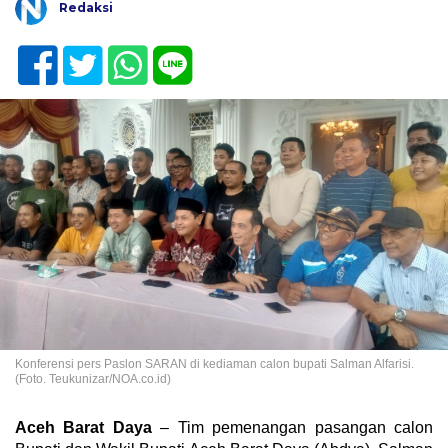
Redaksi
Konferensi pers Paslon SARAN di kediaman calon bupati Salman Alfarisi.
(Foto. Teukunizar/NOA.co.id)
Aceh Barat Daya
– Tim pemenangan pasangan calon