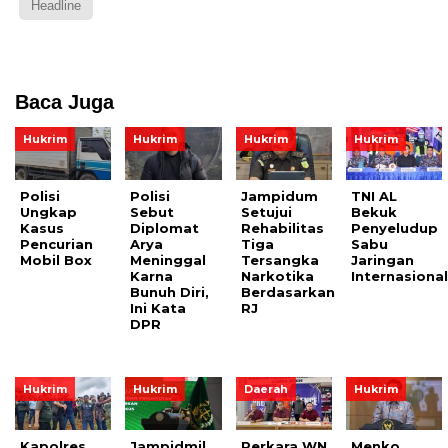
Headline
Baca Juga
Hukrim
Hukrim
Hukrim
Hukrim
Polisi
Polisi
Jampidum
TNI AL
Ungkap
Sebut
Setujui
Bekuk
Kasus
Diplomat
Rehabilitas
Penyeludup
Pencurian
Arya
Tiga
Sabu
Mobil Box
Meninggal
Tersangka
Jaringan
Karna
Narkotika
Internasiona
Bunuh Diri,
Berdasarkan
Ini Kata
RJ
DPR
Hukrim
Hukrim
Daerah
Hukrim
Kapolres
Jampidmil
Perkara WN
Menko