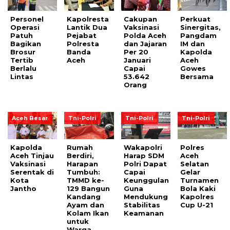
Personel
Kapolresta
Cakupan
Perkuat
Operasi
Lantik Dua
Vaksinasi
Sinergitas,
Patuh
Pejabat
Polda Aceh
Pangdam
Bagikan
Polresta
dan Jajaran
IM dan
Brosur
Banda
Per 20
Kapolda
Tertib
Aceh
Januari
Aceh
Berlalu
Capai
Gowes
Lintas
53.642
Bersama
Orang
Aceh Besar
Tni-Polri
Tni-Polri
Tni-Polri
Kapolda
Rumah
Wakapolri
Polres
Aceh Tinjau
Berdiri,
Harap SDM
Aceh
Vaksinasi
Harapan
Polri Dapat
Selatan
Serentak di
Tumbuh:
Capai
Gelar
Kota
TMMD ke-
Keunggulan
Turnamen
Jantho
129 Bangun
Guna
Bola Kaki
Kandang
Mendukung
Kapolres
Ayam dan
Stabilitas
Cup U-21
Kolam Ikan
Keamanan
untuk
Warga