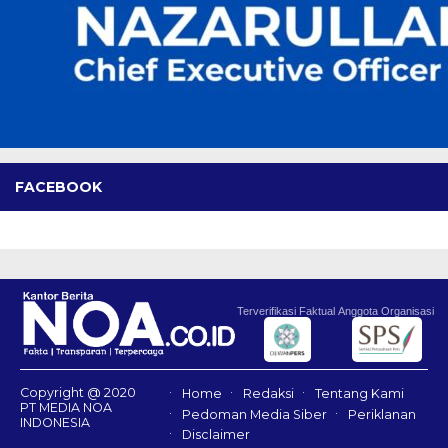
FACEBOOK
Terverifikasi Faktual
Anggota Organisasi
Copyright @ 2020
Home
Redaksi
Tentang Kami
PT MEDIA NOA
Pedoman Media Siber
Periklanan
INDONESIA
Disclaimer