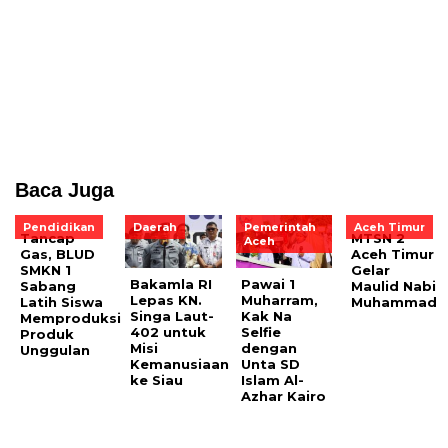
Baca Juga
Pendidikan
Daerah
Pemerintah
Aceh Timur
Tancap
MTSN 2
Aceh
Gas, BLUD
Aceh Timur
SMKN 1
Gelar
Bakamla RI
Pawai 1
Sabang
Maulid Nabi
Lepas KN.
Muharram,
Latih Siswa
Muhammad
Singa Laut-
Kak Na
Memproduksi
402 untuk
Selfie
Produk
Misi
dengan
Unggulan
Kemanusiaan
Unta SD
ke Siau
Islam Al-
Azhar Kairo