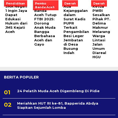
Pendidikan
Pemko
Daerah
Daerah
SMA Negeri
Wali Kota
Ada
Ketua
Banda Aceh
1 Ingin Jaya
Banda
Kejanggalan
PWRI
Dapat
Aceh Tutup
dalam
Sesalkan
Edukasi
FTBI 2025:
Surat Kadis
Pihak PT.
Hukum dari
Dorong
PUPR
Delima
JMS Kejati
Anak Muda
Terkait
Makmur
Aceh
Bangga
Pengambilan
Melarang
Berbahasa
Besi Leger
Warga
Aceh dan
Jembatan
Lintasi
Gayo
di Desa
Jalan
Busung
Umum
Indah
Diareal
HGU
BERITA POPULER
24 Pelatih Muda Aceh Digembleng Di Pidie
Meriahkan HUT RI ke-81, Bapperida Abdya
Siapkan Sejumlah Lomba