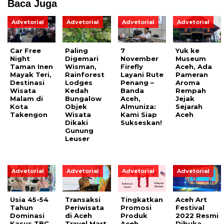
Baca Juga
Advetorial
Advetorial
Advetorial
Advetorial
Car Free
Paling
7
Yuk ke
Night
Digemari
November
Museum
Taman Inen
Wisman,
Firefly
Aceh, Ada
Mayak Teri,
Rainforest
Layani Rute
Pameran
Destinasi
Lodges
Penang –
Aroma
Wisata
Kedah
Banda
Rempah
Malam di
Bungalow
Aceh,
Jejak
Kota
Objek
Almuniza:
Sejarah
Takengon
Wisata
Kami Siap
Aceh
Dikaki
Sukseskan!
Gunung
Leuser
Advetorial
Advetorial
Advetorial
Advetorial
Usia 45-54
Transaksi
Tingkatkan
Aceh Art
Tahun
Periwisata
Promosi
Festival
Dominasi
di Aceh
Produk
2022 Resmi
Kasus TBC
Travel Mart
Aceh,
Dibuka,