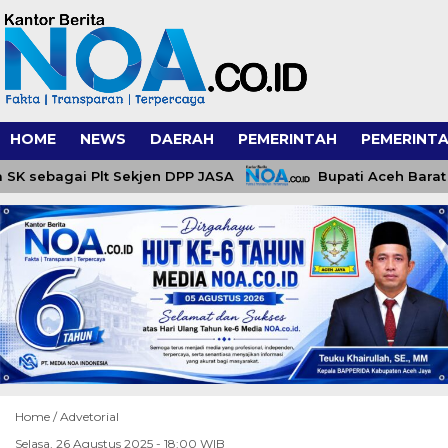
HOME
NEWS
DAERAH
PEMERINTAH
PEMERINTA
sebagai Plt Sekjen DPP JASA
Bupati Aceh Barat Le
Home /
Advetorial
Selasa, 26 Agustus 2025 - 18:00 WIB