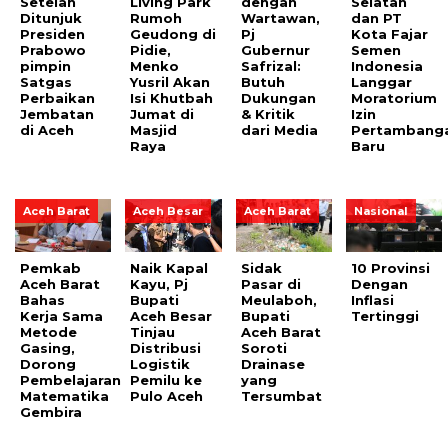
Setelah
Living Park
dengan
Selatan
Ditunjuk
Rumoh
Wartawan,
dan PT
Presiden
Geudong di
Pj
Kota Fajar
Prabowo
Pidie,
Gubernur
Semen
pimpin
Menko
Safrizal:
Indonesia
Satgas
Yusril Akan
Butuh
Langgar
Perbaikan
Isi Khutbah
Dukungan
Moratorium
Jembatan
Jumat di
& Kritik
Izin
di Aceh
Masjid
dari Media
Pertambang
Raya
Baru
Aceh Barat
Aceh Besar
Aceh Barat
Nasional
Pemkab
Naik Kapal
Sidak
10 Provinsi
Aceh Barat
Kayu, Pj
Pasar di
Dengan
Bahas
Bupati
Meulaboh,
Inflasi
Kerja Sama
Aceh Besar
Bupati
Tertinggi
Metode
Tinjau
Aceh Barat
Gasing,
Distribusi
Soroti
Dorong
Logistik
Drainase
Pembelajaran
Pemilu ke
yang
Matematika
Pulo Aceh
Tersumbat
Gembira