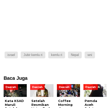
israel
Jubir kemlu ri
kemlu ri
Nepal
wni
Baca Juga
Daerah
Daerah
Daerah
Daerah
Kata KSAD
Setelah
Coffee
Pemda
Maruli
Resmikan
Morning
Aceh