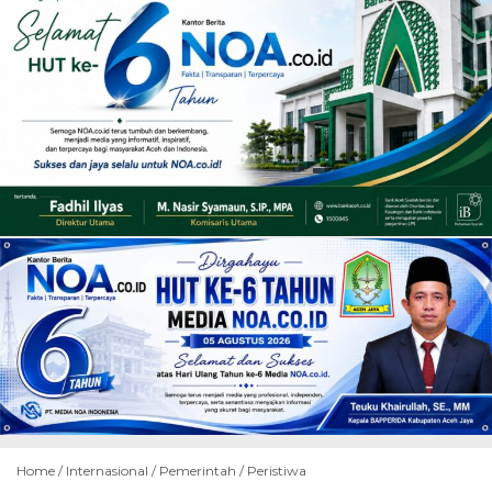
Home /
Internasional
/
Pemerintah
/
Peristiwa