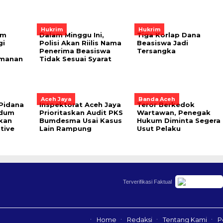
Hukrim
Hukrim
am
Dalam Minggu Ini,
Tiga Korlap Dana
gi
Polisi Akan Riilis Nama
Beasiswa Jadi
Penerima Beasiswa
Tersangka
amanan
Tidak Sesuai Syarat
Aceh Jaya
Banda Aceh
Pidana
Inspektorat Aceh Jaya
Teror Berkedok
idum
Prioritaskan Audit PKS
Wartawan, Penegak
kan
Bumdesma Usai Kasus
Hukum Diminta Segera
tive
Lain Rampung
Usut Pelaku
Terverifikasi Faktual
Home
Redaksi
Tentang Kami
P