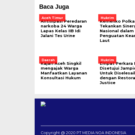
Baca Juga
Aceh Timur
Hukrim
Antisipasi Peredaran
Kemenko Polk
narkoba 24 Warga
Tekankan Siner
Lapas Kelas IIB Idi
Nasional dalam
Jalani Tes Urine
Penguatan Ke
Laut
Daerah
Hukrim
Kajari Aceh Singkil
Empat Perkara 
mengajak Warga
Disetujui Jamp
Manfaatkan Layanan
Untuk Diselesai
Konsultasi Hukum
dengan Restora
Justice
Copyright @ 2020 PT MEDIA NOA INDONESIA