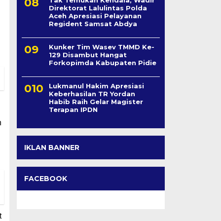
Tak Temukan Kendala, Wadir
Direktorat Lalulintas Polda
Aceh Apresiasi Pelayanan
Regident Samsat Abdya
Kunker Tim Wasev TMMD Ke-
129 Disambut Hangat
Forkopimda Kabupaten Pidie
Lukmanul Hakim Apresiasi
Keberhasilan TR Yordan
Habib Raih Gelar Magister
Terapan IPDN
n
IKLAN BANNER
FACEBOOK
t