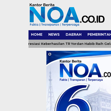
HOME
NEWS
DAERAH
PEMERINTA
l Hakim Apresiasi Keberhasilan TR Yordan Habib Raih Gelar 