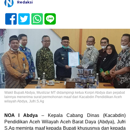
Redaksi
Wakil Bupati Abdya, Muslizar MT didampingi ketua Korpri Abdya dan pejabat
lainnya menerima surat permohonan maaf dari Kacabdin Pendidikan Aceh
wilayah Abdya, Jufri.S.Ag
NOA l Abdya
– Kepala Cabang Dinas (Kacabdin)
Pendidikan Aceh Wilayah Aceh Barat Daya (Abdya), Jufri
S.Ag meminta maaf kepada Bupati khususnya dan kepada