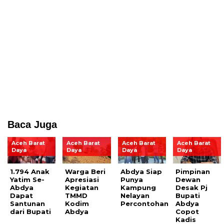
Baca Juga
Aceh Barat
Aceh Barat
Aceh Barat
Aceh Barat
Daya
Daya
Daya
Daya
1.794 Anak
Warga Beri
Abdya Siap
Pimpinan
Yatim Se-
Apresiasi
Punya
Dewan
Abdya
Kegiatan
Kampung
Desak Pj
Dapat
TMMD
Nelayan
Bupati
Santunan
Kodim
Percontohan
Abdya
dari Bupati
Abdya
Copot
Kadis