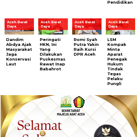
Pendidikan
Aceh Barat
Aceh Barat
Aceh Barat
Aceh Barat
Daya
Daya
Daya
Daya
Dandim
Peringati
Romi Syah
LSM
Abdya Ajak
HKN, Ini
Putra Yakin
Kompak
Masyarakat
Yang
Raih Kursi
Minta
Jaga
Dilakukan
DPR Aceh
Aparat
Konservasi
Puskesmas
Penegak
Laut
Rawat Inap
Hukum
Babahrot
Tindak
Tegas
Pelaku
Pungli