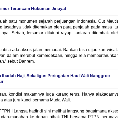
 Timur Terancam Hukuman Jinayat
lah satu monumen sejarah perjuangan Indonesia. Cut Meuti
g jasadnya tidak ditemukan oleh para penjajah pada masa itu
unya. Sebab, tersamar ditutupi rayap, lantaran ditembak ole
pabila ada akses jalan memadai. Bahkan bisa dijadikan wisat
wan dalam merebut kemerdekaan, hingga rela mempertaruhka
ah,” sebut Danrem.
Ibadah Haji, Sekaligus Peringatan Haul Wali Nanggroe
ur
Imran, kondisi makamnya juga kurang terus. Hanya alakadarny
ga atau juru kunci bernama Muda Wali.
PTPN I Langsa hadir di sini melihat langsung bagaimana akse
h mudah-mudahan ke depan pihak TNI bersama PTPN berupay