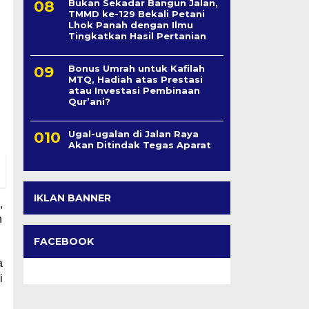
Bukan Sekadar Bangun Jalan,
TMMD ke-129 Bekali Petani
Lhok Panah dengan Ilmu
Tingkatkan Hasil Pertanian
Bonus Umrah untuk Kafilah
MTQ, Hadiah atas Prestasi
atau Investasi Pembinaan
Qur’ani?
Ugal-ugalan di Jalan Raya
Akan Ditindak Tegas Aparat
IKLAN BANNER
,
n
FACEBOOK
a
i