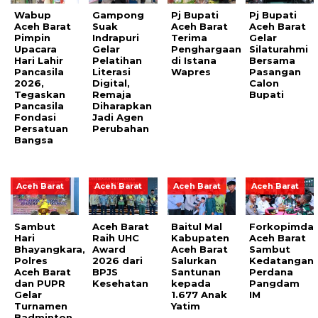
Wabup
Gampong
Pj Bupati
Pj Bupati
Aceh Barat
Suak
Aceh Barat
Aceh Barat
Pimpin
Indrapuri
Terima
Gelar
Upacara
Gelar
Penghargaan
Silaturahmi
Hari Lahir
Pelatihan
di Istana
Bersama
Pancasila
Literasi
Wapres
Pasangan
2026,
Digital,
Calon
Tegaskan
Remaja
Bupati
Pancasila
Diharapkan
Fondasi
Jadi Agen
Persatuan
Perubahan
Bangsa
Aceh Barat
Aceh Barat
Aceh Barat
Aceh Barat
Sambut
Aceh Barat
Baitul Mal
Forkopimda
Hari
Raih UHC
Kabupaten
Aceh Barat
Bhayangkara,
Award
Aceh Barat
Sambut
Polres
2026 dari
Salurkan
Kedatangan
Aceh Barat
BPJS
Santunan
Perdana
dan PUPR
Kesehatan
kepada
Pangdam
Gelar
1.677 Anak
IM
Turnamen
Yatim
Badminton