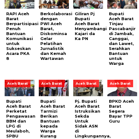
RAPI Aceh
Berkolaborasi
Giliran Pj
Bupati
Barat
dengan
Bupati
Aceh Barat
Berpartisipasi
PWI Aceh
Aceh Barat
Tinjau
Penuh
Barat,
Menyambangi
Pascabanjir
Bantuan
Diskominsa
Kajari da
di Jambak,
Komunikasi
Gelar
Ka PN
Canggai,
untuk
Pelatihan
dan Lawet,
Sukseskan
Jurnalistik
Serahkan
Acara PKA
dan Kemah
Bantuan
8
Wartawan
untuk
Warga
Aceh Barat
Aceh Barat
Aceh Barat
Aceh Barat
Bupati
Bupati
Pj. Bupati
BPKD Aceh
Aceh Barat
Aceh Barat
Aceh Barat
Barat
Perketat
Tarmizi
Istruksikan
Segera
Pengawasan
Berikan
Sekda
Bayar TPP
BBM dan
Bantuan
Untuk
Guru
LPG di
kepada
Sidak ASN
Meulaboh,
Warga
di
SPBU
Kurang
Lingkungannya,