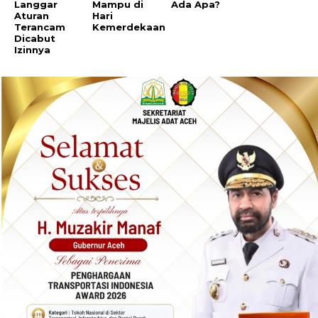
Langgar
Mampu di
Ada Apa?
Aturan
Hari
Terancam
Kemerdekaan
Dicabut
Izinnya