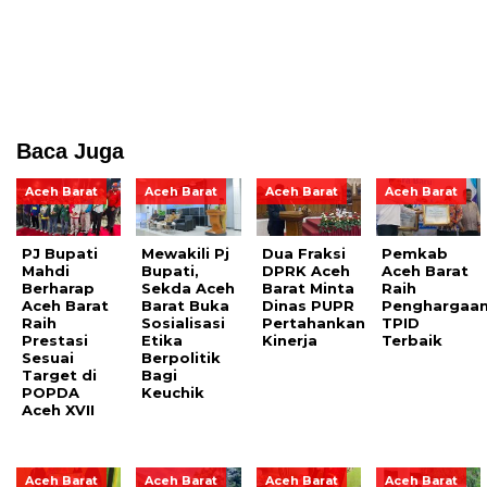
Baca Juga
Aceh Barat
Aceh Barat
Aceh Barat
Aceh Barat
PJ Bupati
Mewakili Pj
Dua Fraksi
Pemkab
Mahdi
Bupati,
DPRK Aceh
Aceh Barat
Berharap
Sekda Aceh
Barat Minta
Raih
Aceh Barat
Barat Buka
Dinas PUPR
Penghargaa
Raih
Sosialisasi
Pertahankan
TPID
Prestasi
Etika
Kinerja
Terbaik
Sesuai
Berpolitik
Target di
Bagi
POPDA
Keuchik
Aceh XVII
Aceh Barat
Aceh Barat
Aceh Barat
Aceh Barat