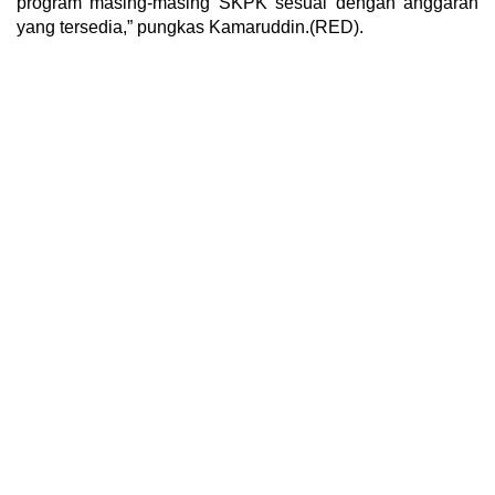
program masing-masing SKPK sesuai dengan anggaran
yang tersedia,” pungkas Kamaruddin.(RED).