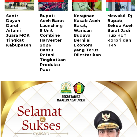
Santri
Bupati
Kerajinan
Mewakili Pj
Dayah
Aceh Barat
Kasab Aceh
Bupati,
Darul
Launching
Barat,
Sekda Aceh
Aitami
9 Unit
Warisan
Barat Jadi
Juara MQK
Combine
Budaya
Irup HUT
Tingkat
Harvester
Bernilai
Korpri dan
Kabupaten
2026,
Ekonomi
HKN
Bantu
yang Terus
Petani
Dilestarikan
Tingkatkan
Produksi
Padi