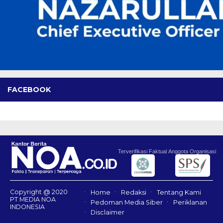
FACEBOOK
Terverifikasi Faktual
Anggota Organisasi
Copyright @ 2020
Home
Redaksi
Tentang Kami
PT MEDIA NOA
Pedoman Media Siber
Periklanan
INDONESIA
Disclaimer