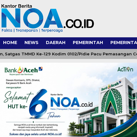
HOME
NEWS
DAERAH
PEMERINTAH
PEMERINTA
Satgas TMMD Ke-129 Kodim 0102/Pidie Pacu Pemasangan Ceruc