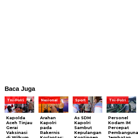
Baca Juga
Tni-Polri
Nasional
Sport
Tni-Polri
Kapolda
Arahan
As SDM
Personel
Aceh Tinjau
Kapolri
Kapolri
Kodam IM
Gerai
pada
Sambut
Percepat
Vaksinasi
Rakernis
Kepulangan
Pembangun
di Wilkum
Korlantas:
Kontingen
Jembatan