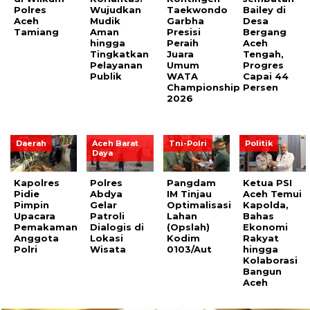
Polres
Wujudkan
Taekwondo
Bailey di
Aceh
Mudik
Garbha
Desa
Tamiang
Aman
Presisi
Bergang
hingga
Peraih
Aceh
Tingkatkan
Juara
Tengah,
Pelayanan
Umum
Progres
Publik
WATA
Capai 44
Championship
Persen
2026
Daerah
Aceh Barat
Tni-Polri
Politik
Daya
Kapolres
Polres
Pangdam
Ketua PSI
Pidie
Abdya
IM Tinjau
Aceh Temui
Pimpin
Gelar
Optimalisasi
Kapolda,
Upacara
Patroli
Lahan
Bahas
Pemakaman
Dialogis di
(Opslah)
Ekonomi
Anggota
Lokasi
Kodim
Rakyat
Polri
Wisata
0103/Aut
hingga
Kolaborasi
Bangun
Aceh