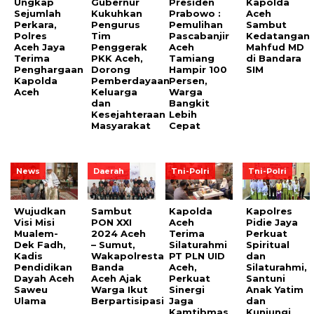
Ungkap
Gubernur
Presiden
Kapolda
Sejumlah
Kukuhkan
Prabowo :
Aceh
Perkara,
Pengurus
Pemulihan
Sambut
Polres
Tim
Pascabanjir
Kedatangan
Aceh Jaya
Penggerak
Aceh
Mahfud MD
Terima
PKK Aceh,
Tamiang
di Bandara
Penghargaan
Dorong
Hampir 100
SIM
Kapolda
Pemberdayaan
Persen,
Aceh
Keluarga
Warga
dan
Bangkit
Kesejahteraan
Lebih
Masyarakat
Cepat
News
Daerah
Tni-Polri
Tni-Polri
Wujudkan
Sambut
Kapolda
Kapolres
Visi Misi
PON XXI
Aceh
Pidie Jaya
Mualem-
2024 Aceh
Terima
Perkuat
Dek Fadh,
– Sumut,
Silaturahmi
Spiritual
Kadis
Wakapolresta
PT PLN UID
dan
Pendidikan
Banda
Aceh,
Silaturahmi,
Dayah Aceh
Aceh Ajak
Perkuat
Santuni
Saweu
Warga Ikut
Sinergi
Anak Yatim
Ulama
Berpartisipasi
Jaga
dan
Kamtibmas
Kunjungi