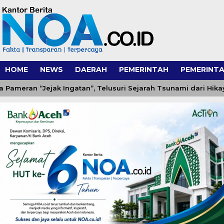
HOME
NEWS
DAERAH
PEMERINTAH
PEMERINTA
an “Jejak Ingatan”, Telusuri Sejarah Tsunami dari Hikayat h