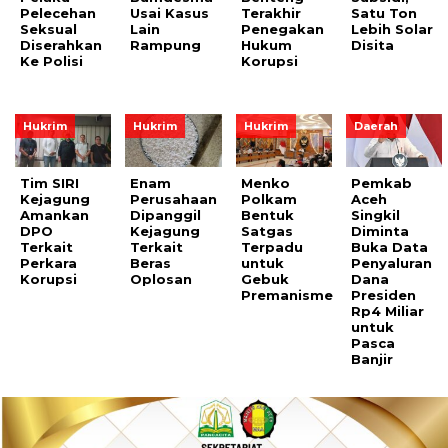
Pelecehan
Usai Kasus
Terakhir
Satu Ton
Seksual
Lain
Penegakan
Lebih Solar
Diserahkan
Rampung
Hukum
Disita
Ke Polisi
Korupsi
Hukrim
Hukrim
Hukrim
Daerah
Tim SIRI
Enam
Menko
Pemkab
Kejagung
Perusahaan
Polkam
Aceh
Amankan
Dipanggil
Bentuk
Singkil
DPO
Kejagung
Satgas
Diminta
Terkait
Terkait
Terpadu
Buka Data
Perkara
Beras
untuk
Penyaluran
Korupsi
Oplosan
Gebuk
Dana
Premanisme
Presiden
Rp4 Miliar
untuk
Pasca
Banjir