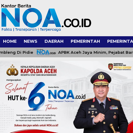
HOME
NEWS
DAERAH
PEMERINTAH
PEMERINTA
 Di Pidie
APBK Aceh Jaya Minim, Pejabat Baru Dita