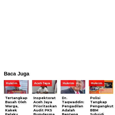
Baca Juga
Hukrim
Aceh Jaya
Hukrim
Hukrim
Tertangkap
Inspektorat
Dr.
Polisi
Basah Oleh
Aceh Jaya
Taqwaddin:
Tangkap
Warga,
Prioritaskan
Pengadilan
Pengangkut
Kakek
Audit PKS
Adalah
BBM
Pelaku
Bumdesma
Benteng
Subsidi,