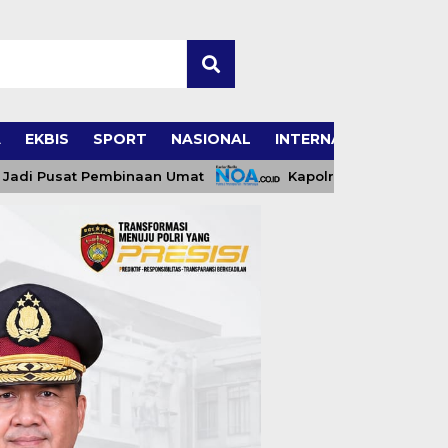
A
EKBIS
SPORT
NASIONAL
INTERNASIONAL
at Pembinaan Umat
Kapolresta Banda Aceh dan Kas