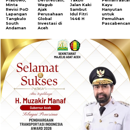
Minta
Wagub
Jalan Kaki
Kayu
Revisi PoD
Ajak
Sambut
Hanyutan
Lapangan
Perusahaan
Idul Fitri
untuk
Tangkulo
Global
1446 H
Pemulihan
South
Investasi di
Pascabenca
Andaman
Aceh