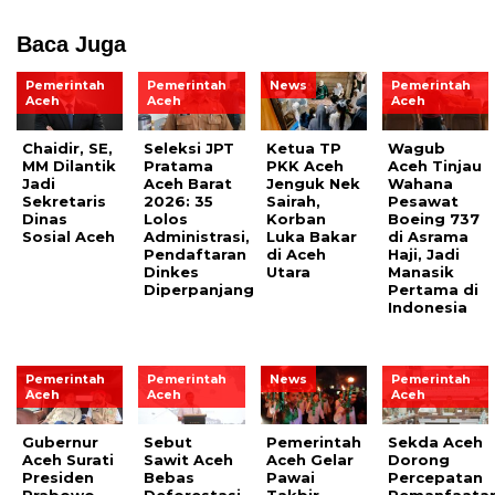
Baca Juga
Pemerintah
Pemerintah
News
Pemerintah
Aceh
Aceh
Aceh
Chaidir, SE,
Seleksi JPT
Ketua TP
Wagub
MM Dilantik
Pratama
PKK Aceh
Aceh Tinjau
Jadi
Aceh Barat
Jenguk Nek
Wahana
Sekretaris
2026: 35
Sairah,
Pesawat
Dinas
Lolos
Korban
Boeing 737
Sosial Aceh
Administrasi,
Luka Bakar
di Asrama
Pendaftaran
di Aceh
Haji, Jadi
Dinkes
Utara
Manasik
Diperpanjang
Pertama di
Indonesia
Pemerintah
Pemerintah
News
Pemerintah
Aceh
Aceh
Aceh
Gubernur
Sebut
Pemerintah
Sekda Aceh
Aceh Surati
Sawit Aceh
Aceh Gelar
Dorong
Presiden
Bebas
Pawai
Percepatan
Prabowo,
Deforestasi,
Takbir
Pemanfaata