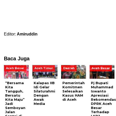
Editor:
Amiruddin
Baca Juga
Aceh Besar
Aceh Timur
Daerah
Aceh Besar
“Bersama
Kalapas IIB
Pemerintah
Pj Bupati
Kita
Idi Gelar
Komitmen
Muhammad
Tangguh,
Silaturahmi
Selesaikan
Iswanto
Bersatu
Dengan
Kasus HAM
Apresiasi
Kita Maju”
Awak
di Aceh
Rekomendas
Jadi
Media
DPRK Aceh
Semboyan
Besar
Jalan
Terhadap