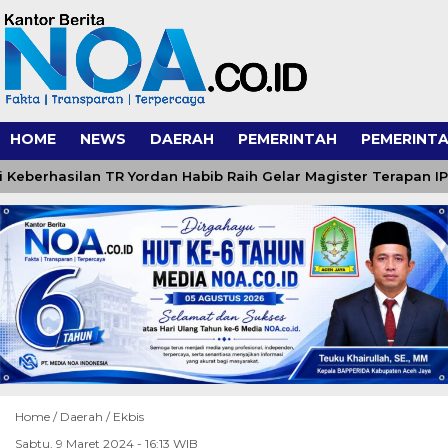
HOME
NEWS
DAERAH
PEMERINTAH
PEMERINTA
erhasilan TR Yordan Habib Raih Gelar Magister Terapan IPDN
Home /
Daerah
/
Ekbis
Sabtu, 9 Maret 2024 - 16:13 WIB