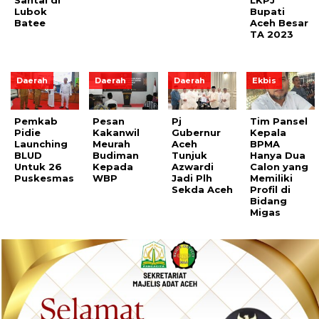
Santai di
LKPJ
Lubok
Bupati
Batee
Aceh Besar
TA 2023
Daerah
Daerah
Daerah
Ekbis
Pemkab
Pesan
Pj
Tim Pansel
Pidie
Kakanwil
Gubernur
Kepala
Launching
Meurah
Aceh
BPMA
BLUD
Budiman
Tunjuk
Hanya Dua
Untuk 26
Kepada
Azwardi
Calon yang
Puskesmas
WBP
Jadi Plh
Memiliki
Sekda Aceh
Profil di
Bidang
Migas