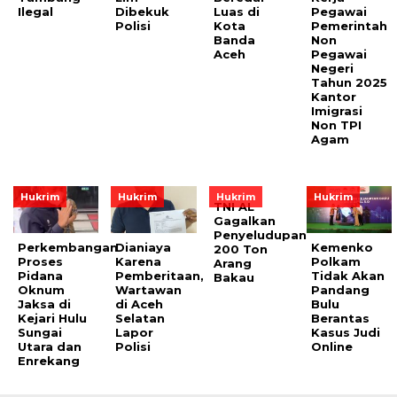
Ilegal
Dibekuk
Luas di
Pegawai
Polisi
Kota
Pemerintah
Banda
Non
Aceh
Pegawai
Negeri
Tahun 2025
Kantor
Imigrasi
Non TPI
Agam
Hukrim
Hukrim
Hukrim
Hukrim
TNI AL
Gagalkan
Penyeludupan
Perkembangan
Dianiaya
Kemenko
200 Ton
Proses
Karena
Polkam
Arang
Pidana
Pemberitaan,
Tidak Akan
Bakau
Oknum
Wartawan
Pandang
Jaksa di
di Aceh
Bulu
Kejari Hulu
Selatan
Berantas
Sungai
Lapor
Kasus Judi
Utara dan
Polisi
Online
Enrekang