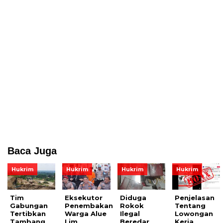
Baca Juga
Hukrim
Hukrim
Hukrim
Hukrim
Tim
Eksekutor
Diduga
Penjelasan
Gabungan
Penembakan
Rokok
Tentang
Tertibkan
Warga Alue
Ilegal
Lowongan
Tambang
Lim
Beredar
Kerja