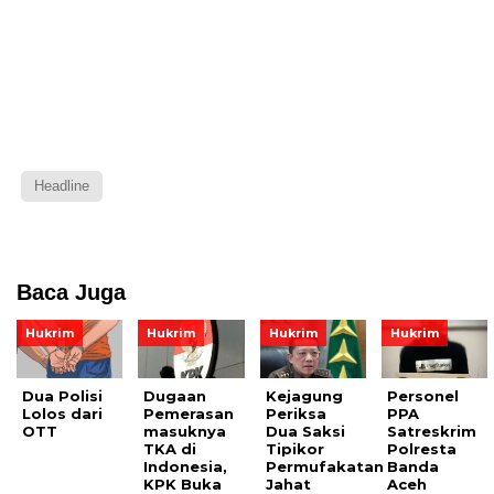
Headline
Baca Juga
Hukrim
Hukrim
Hukrim
Hukrim
Dua Polisi
Dugaan
Kejagung
Personel
Lolos dari
Pemerasan
Periksa
PPA
OTT
masuknya
Dua Saksi
Satreskrim
TKA di
Tipikor
Polresta
Indonesia,
Permufakatan
Banda
KPK Buka
Jahat
Aceh