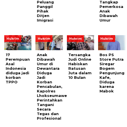
Peluang
Tangkap
Panggil
Pemerkosa
Pihak
Anak
Ditjen
Dibawah
Imigrasi
Umur
Hukrim
Hukrim
Hukrim
Hukrim
17
Anak
Tersangka
Bos PS
Perempuan
Dibawah
Judi Online
Store Putra
Asal
Umur di
Habiskan
Siregar
Indonesia
Dewantara
Ratusan
Bogem
diduga jadi
Diduga
Juta dalam
Pengunjung
korban
Jadi
10 Bulan
Kafe,
TPPO
Korban
Diduga
Pencabulan,
karena
Kapolres
Mabok
Lhokseumawe
Perintahkan
Tangani
Secara
Tegas dan
Profesional