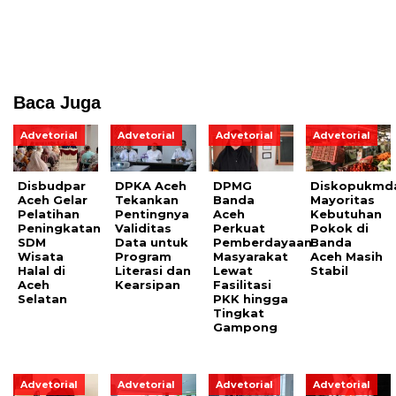
Baca Juga
Advetorial
Advetorial
Advetorial
Advetorial
Disbudpar
DPKA Aceh
DPMG
Diskopukmd
Aceh Gelar
Tekankan
Banda
Mayoritas
Pelatihan
Pentingnya
Aceh
Kebutuhan
Peningkatan
Validitas
Perkuat
Pokok di
SDM
Data untuk
Pemberdayaan
Banda
Wisata
Program
Masyarakat
Aceh Masih
Halal di
Literasi dan
Lewat
Stabil
Aceh
Kearsipan
Fasilitasi
Selatan
PKK hingga
Tingkat
Gampong
Advetorial
Advetorial
Advetorial
Advetorial