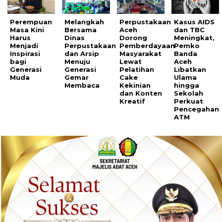
Perempuan
Melangkah
Perpustakaan
Kasus AIDS
Masa Kini
Bersama
Aceh
dan TBC
Harus
Dinas
Dorong
Meningkat,
Menjadi
Perpustakaan
Pemberdayaan
Pemko
Inspirasi
dan Arsip
Masyarakat
Banda
bagi
Menuju
Lewat
Aceh
Generasi
Generasi
Pelatihan
Libatkan
Muda
Gemar
Cake
Ulama
Membaca
Kekinian
hingga
dan Konten
Sekolah
Kreatif
Perkuat
Pencegahan
ATM