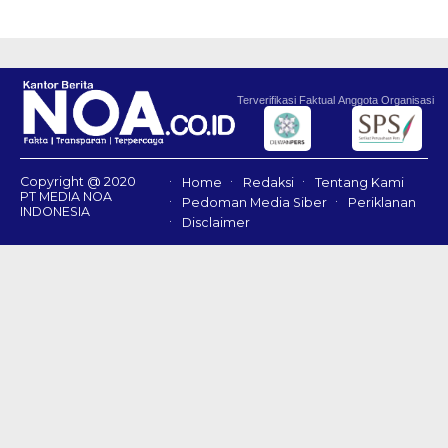
Terverifikasi Faktual
Anggota Organisasi
Copyright @ 2020
Home
Redaksi
Tentang Kami
PT MEDIA NOA
Pedoman Media Siber
Periklanan
INDONESIA
Disclaimer