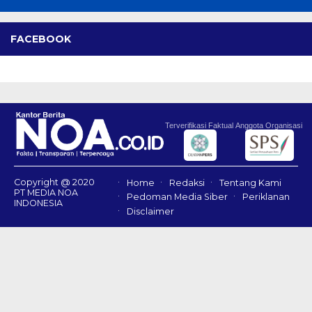
FACEBOOK
Terverifikasi Faktual
Anggota Organisasi
Copyright @ 2020
Home
Redaksi
Tentang Kami
PT MEDIA NOA
Pedoman Media Siber
Periklanan
INDONESIA
Disclaimer