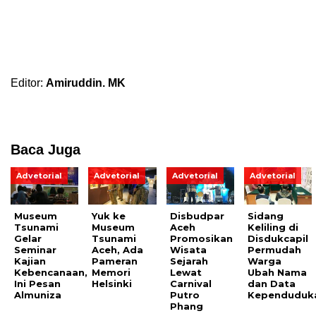
Editor:
Amiruddin. MK
Baca Juga
Advetorial
Advetorial
Advetorial
Advetorial
Museum
Yuk ke
Disbudpar
Sidang
Tsunami
Museum
Aceh
Keliling di
Gelar
Tsunami
Promosikan
Disdukcapil
Seminar
Aceh, Ada
Wisata
Permudah
Kajian
Pameran
Sejarah
Warga
Kebencanaan,
Memori
Lewat
Ubah Nama
Ini Pesan
Helsinki
Carnival
dan Data
Almuniza
Putro
Kependuduk
Phang