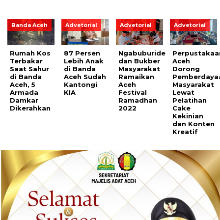
Banda Aceh
Advetorial
Advetorial
Advetorial
Rumah Kos
87 Persen
Ngabuburide
Perpustakaa
Terbakar
Lebih Anak
dan Bukber
Aceh
Saat Sahur
di Banda
Masyarakat
Dorong
di Banda
Aceh Sudah
Ramaikan
Pemberdaya
Aceh, 5
Kantongi
Aceh
Masyarakat
Armada
KIA
Festival
Lewat
Damkar
Ramadhan
Pelatihan
Dikerahkan
2022
Cake
Kekinian
dan Konten
Kreatif