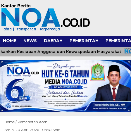
HOME
NEWS
DAERAH
PEMERINTAH
PEMERINTA
nkan Kesiapan Anggota dan Kewaspadaan Masyarakat
Home /
Pemerintah Aceh
Senin, 20 April 2026 - 08:42 WIB