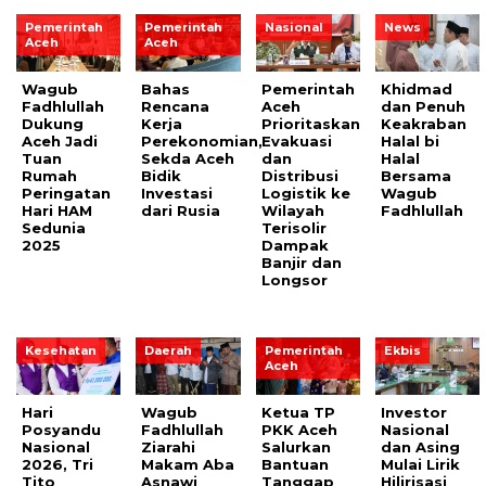
Pemerintah
Pemerintah
Nasional
News
Aceh
Aceh
Wagub
Bahas
Pemerintah
Khidmad
Fadhlullah
Rencana
Aceh
dan Penuh
Dukung
Kerja
Prioritaskan
Keakraban
Aceh Jadi
Perekonomian,
Evakuasi
Halal bi
Tuan
Sekda Aceh
dan
Halal
Rumah
Bidik
Distribusi
Bersama
Peringatan
Investasi
Logistik ke
Wagub
Hari HAM
dari Rusia
Wilayah
Fadhlullah
Sedunia
Terisolir
2025
Dampak
Banjir dan
Longsor
Kesehatan
Daerah
Pemerintah
Ekbis
Aceh
Hari
Wagub
Ketua TP
Investor
Posyandu
Fadhlullah
PKK Aceh
Nasional
Nasional
Ziarahi
Salurkan
dan Asing
2026, Tri
Makam Aba
Bantuan
Mulai Lirik
Tito
Asnawi
Tanggap
Hilirisasi