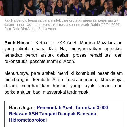
Kak Na berfoto bersama para arsitek usai kegiatan apresiasi peran arsitek
dalam rehabilitasi dan rekonstruksi pascatsunami Aceh, Sabtu (19/04/2026).
Foto: Dok. Biro Adpim Setda Aceh
Aceh Besar
– Ketua TP PKK Aceh, Marlina Muzakir atau
yang akrab disapa Kak Na, menyampaikan apresiasi
terhadap peran arsitek dalam proses rehabilitasi dan
rekonstruksi pascatsunami di Aceh.
Menurutnya, para arsitek memiliki kontribusi besar dalam
membangun kembali Aceh pascabencana, khususnya
dalam menghadirkan hunian yang layak, aman, dan
berkelanjutan bagi masyarakat terdampak.
Baca Juga :
Pemerintah Aceh Turunkan 3.000
Relawan ASN Tangani Dampak Bencana
Hidrometeorologi