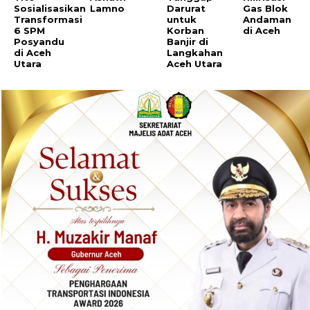
Sosialisasikan
Lamno
Darurat
Gas Blok
Transformasi
untuk
Andaman
6 SPM
Korban
di Aceh
Posyandu
Banjir di
di Aceh
Langkahan
Utara
Aceh Utara