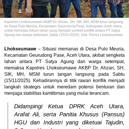
Kapolres Lhokseumawe AKBP Dr. Ahzan, SH, SIK, MH, MSM turun langsung
ke Desa Pulo Meuria, Kecamatan Geurudong Pase, Kabupaten Aceh Utara,
untuk meninjau lokasi lahan yang menjadi sumber konflik antara PT Satya
Agung dan warga setempat, Sabtu (15/11/2025). Dok. Polres Lhokseumawe
Lhokseumawe
– Situasi memanas di Desa Pulo Meuria,
Kecamatan Geurudong Pase, Aceh Utara, akibat sengketa
lahan antara PT Satya Agung dan warga setempat,
memaksa Kapolres Lhokseumawe AKBP Dr. Ahzan, SH,
SIK, MH, MSM turun tangan langsung pada Sabtu
(15/11/2025). Kehadirannya di titik rawan konflik menjadi
langkah strategis untuk meredam potensi benturan dan
menjaga stabilitas kamtibmas yang mulai terancam.
Didampingi Ketua DPRK Aceh Utara,
Arafat Ali, serta Panitia Khusus (Pansus)
HGU dan Industri yang diketuai Tajudin,