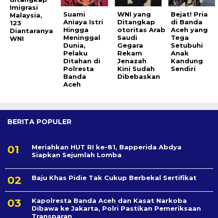
Imigrasi
Suami
WNI yang
Bejat! Pria
Malaysia,
Aniaya Istri
Ditangkap
di Banda
123
Hingga
otoritas Arab
Aceh yang
Diantaranya
Meninggal
Saudi
Tega
WNI
Dunia,
Gegara
Setubuhi
Pelaku
Rekam
Anak
Ditahan di
Jenazah
Kandung
Polresta
Kini Sudah
Sendiri
Banda
Dibebaskan
Aceh
BERITA POPULER
Meriahkan HUT RI ke-81, Bapperida Abdya
Siapkan Sejumlah Lomba
Baju Khas Pidie Tak Cukup Berbekal Sertifikat
Kapolresta Banda Aceh dan Kasat Narkoba
Dibawa ke Jakarta, Polri Pastikan Pemeriksaan
Transparan