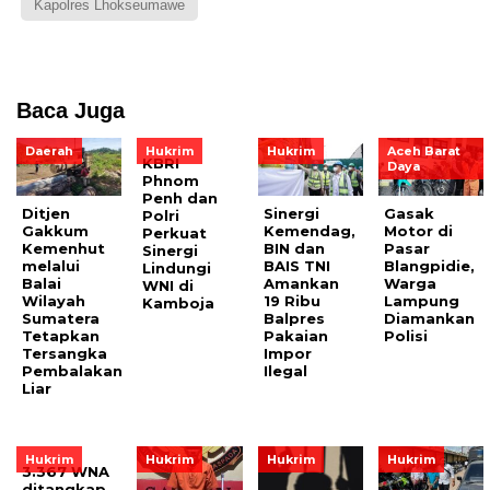
Kapolres Lhokseumawe
Baca Juga
Daerah
Hukrim
Hukrim
Aceh Barat
KBRI
Daya
Phnom
Penh dan
Ditjen
Sinergi
Gasak
Polri
Gakkum
Kemendag,
Motor di
Perkuat
Kemenhut
BIN dan
Pasar
Sinergi
melalui
BAIS TNI
Blangpidie,
Lindungi
Balai
Amankan
Warga
WNI di
Wilayah
19 Ribu
Lampung
Kamboja
Sumatera
Balpres
Diamankan
Tetapkan
Pakaian
Polisi
Tersangka
Impor
Pembalakan
Ilegal
Liar
Hukrim
Hukrim
Hukrim
Hukrim
3.367 WNA
ditangkap