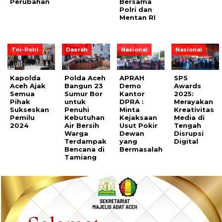
Perubahan
Bersama
Polri dan
Mentan RI
Tni-Polri
Daerah
Nasional
Nasional
Kapolda
Polda Aceh
APRAH
SPS
Aceh Ajak
Bangun 23
Demo
Awards
Semua
Sumur Bor
Kantor
2025:
Pihak
untuk
DPRA :
Merayakan
Sukseskan
Penuhi
Minta
Kreativitas
Pemilu
Kebutuhan
Kejaksaan
Media di
2024
Air Bersih
Usut Pokir
Tengah
Warga
Dewan
Disrupsi
Terdampak
yang
Digital
Bencana di
Bermasalah
Tamiang