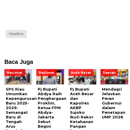
Headline
Baca Juga
Nasional
Nasional
Aceh Besar
Daerah
SPS Riau
Pj Bupati
Pj Bupati
Mendagri
Umumkan
Abdya Raih
Aceh Besar
Jelaskan
Kepengurusan
Penghargaan
dan
Peran
Baru 2025-
Proklim,
Kapolres
Gubernur
2029:
Ketua FPM
AKBP
dalam
Semangat
Abdya-
Sujoko
Penetapan
Baru di
Jakarta
Ikuti Rakor
UMP 2026
Tengah
Sebut
Ketahanan
Arus
Begini
Pangan