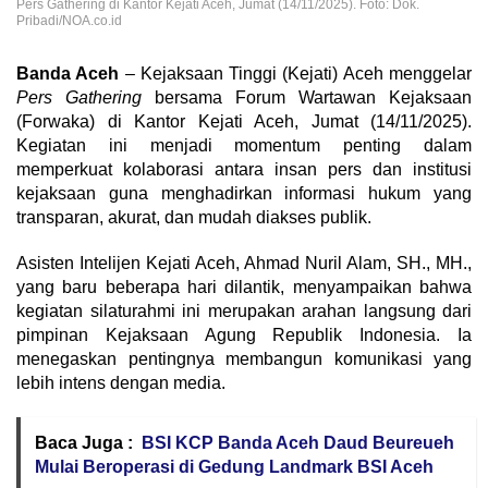
Pers Gathering di Kantor Kejati Aceh, Jumat (14/11/2025). Foto: Dok.
Pribadi/NOA.co.id
Banda Aceh
– Kejaksaan Tinggi (Kejati) Aceh menggelar
Pers Gathering
bersama Forum Wartawan Kejaksaan
(Forwaka) di Kantor Kejati Aceh, Jumat (14/11/2025).
Kegiatan ini menjadi momentum penting dalam
memperkuat kolaborasi antara insan pers dan institusi
kejaksaan guna menghadirkan informasi hukum yang
transparan, akurat, dan mudah diakses publik.
Asisten Intelijen Kejati Aceh, Ahmad Nuril Alam, SH., MH.,
yang baru beberapa hari dilantik, menyampaikan bahwa
kegiatan silaturahmi ini merupakan arahan langsung dari
pimpinan Kejaksaan Agung Republik Indonesia. Ia
menegaskan pentingnya membangun komunikasi yang
lebih intens dengan media.
Baca Juga :
BSI KCP Banda Aceh Daud Beureueh
Mulai Beroperasi di Gedung Landmark BSI Aceh