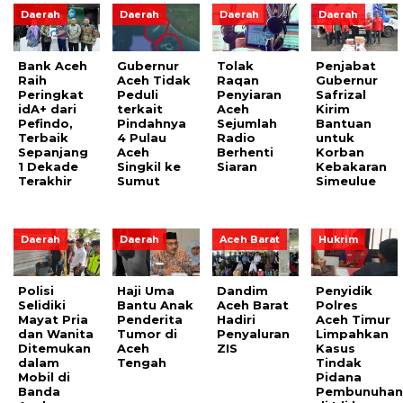
Daerah
Daerah
Daerah
Daerah
Bank Aceh
Gubernur
Tolak
Penjabat
Raih
Aceh Tidak
Raqan
Gubernur
Peringkat
Peduli
Penyiaran
Safrizal
idA+ dari
terkait
Aceh
Kirim
Pefindo,
Pindahnya
Sejumlah
Bantuan
Terbaik
4 Pulau
Radio
untuk
Sepanjang
Aceh
Berhenti
Korban
1 Dekade
Singkil ke
Siaran
Kebakaran
Terakhir
Sumut
Simeulue
Daerah
Daerah
Aceh Barat
Hukrim
Polisi
Haji Uma
Dandim
Penyidik
Selidiki
Bantu Anak
Aceh Barat
Polres
Mayat Pria
Penderita
Hadiri
Aceh Timur
dan Wanita
Tumor di
Penyaluran
Limpahkan
Ditemukan
Aceh
ZIS
Kasus
dalam
Tengah
Tindak
Mobil di
Pidana
Banda
Pembunuha