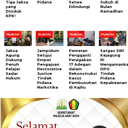
Tiga Jaksa
Pidana
Satwa
Subuh di
yang
Dilindungi
Bulan
Diciduk
Ramadhan
KPK!
Hukrim
Hukrim
Hukrim
Hukrim
Jaksa
Jampidum
Pemeran
Satgas SIRI
Agung
Setujui
Pengganti
Kejagung
Dukung
Empat
Peragakan
RI
Penuh
Pengajuan
17 Adegan
Mengamank
Pelajar
Restorative
dalam
DPO
Sadar
Justice
Rekonstruksi
Tindak
Hukum
Tindak
Kasus
Pidana
Pidana
Pembunuhan
Kepabeanan
Narkotika
di Kajhu