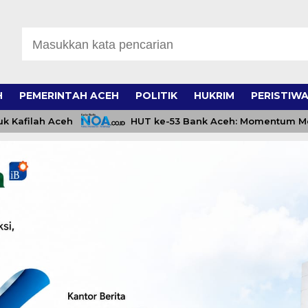
H
PEMERINTAH ACEH
POLITIK
HUKRIM
PERISTIW
filah Aceh
HUT ke-53 Bank Aceh: Momentum Mempe