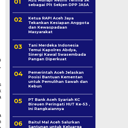
sebagai Plt Sekjen DPP JASA
Ketua RAPI Aceh Jaya
Tekankan Kesiapan Anggota
dan Kewaspadaan
Masyarakat
Tani Merdeka Indonesia
Temui Kapolres Abdya,
Sinergi Kawal Swasembada
Pangan Diperkuat
u
,
Pemerintah Aceh Jelaskan
Posisi Bantuan Kementan
untuk Pemulihan Sawah dan
s
Kebun
k
a
PT Bank Aceh Syariah KC
Bireuen Peringati HUT Ke-53 ,
Ini Rangkaiannya
a
h
Baitul Mal Aceh Salurkan
Santunan untuk Keluarga
a