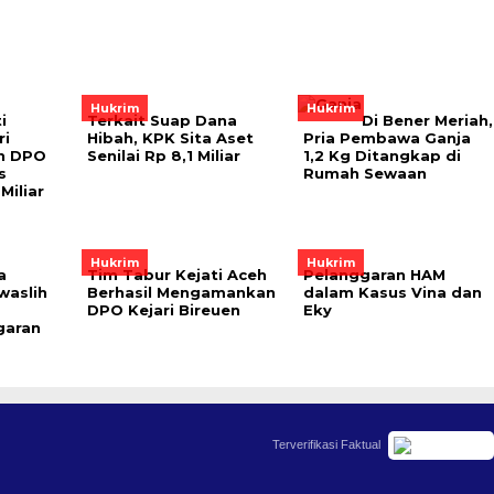
Hukrim
Hukrim
i
Terkait Suap Dana
Di Bener Meriah,
ri
Hibah, KPK Sita Aset
Pria Pembawa Ganja
n DPO
Senilai Rp 8,1 Miliar
1,2 Kg Ditangkap di
s
Rumah Sewaan
Miliar
Hukrim
Hukrim
a
Tim Tabur Kejati Aceh
Pelanggaran HAM
waslih
Berhasil Mengamankan
dalam Kasus Vina dan
DPO Kejari Bireuen
Eky
garan
Terverifikasi Faktual