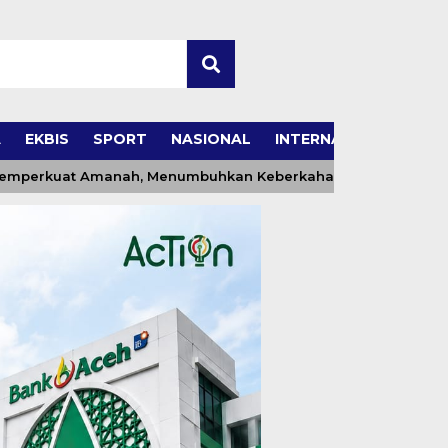
A
EKBIS
SPORT
NASIONAL
INTERNASIONAL
rkuat Amanah, Menumbuhkan Keberkahan Bagi Aceh