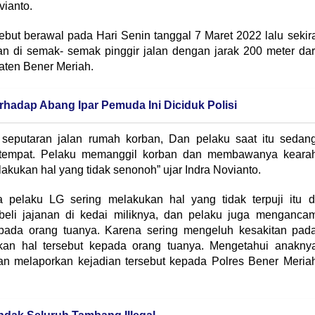
vianto.
ebut berawal pada Hari Senin tanggal 7 Maret 2022 lalu sekir
an di semak- semak pinggir jalan dengan jarak 200 meter dar
ten Bener Meriah.
adap Abang Ipar Pemuda Ini Diciduk Polisi
 seputaran jalan rumah korban, Dan pelaku saat itu sedan
etempat. Pelaku memanggil korban dan membawanya keara
kukan hal yang tidak senonoh” ujar Indra Novianto.
ya pelaku LG sering melakukan hal yang tidak terpuji itu d
eli jajanan di kedai miliknya, dan pelaku juga menganca
kepada orang tuanya. Karena sering mengeluh kesakitan pad
kan hal tersebut kepada orang tuanya. Mengetahui anakny
ban melaporkan kejadian tersebut kepada Polres Bener Meria