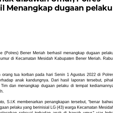
sil Menangkap dugaan pelaku
e (Polres) Bener Meriah berhasil menangkap dugaan pelak
 umur di Kecamatan Mesidah Kabupaten Bener Meriah. Rabu
n orang tua korban pada hari Senin 1 Agustus 2022 di Polre
erhadap anak kandungnya. Dari hasil laporan tersebut, piha
 Tim dan menangkap dugaan pelaku di tempat kediamanny
h.
to, S.I.K membenarkan penangkapan tersebut, “benar bahw
aan pelaku yang berinisial LG (43) warga Kecamatan Mesida
elecehan seksual terhadap anak di bawah umur,” ujar Indr