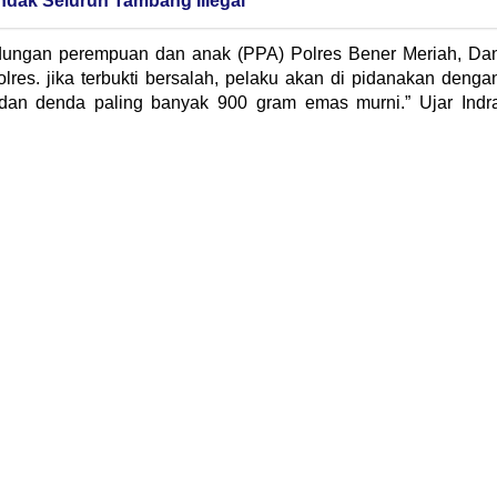
ndak Seluruh Tambang Illegal
lindungan perempuan dan anak (PPA) Polres Bener Meriah, Da
lres. jika terbukti bersalah, pelaku akan di pidanakan denga
dan denda paling banyak 900 gram emas murni.” Ujar Indr