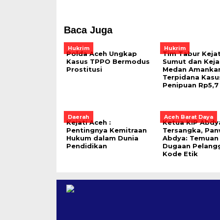
Baca Juga
Hukrim
Hukrim
Polda Aceh Ungkap
Tim Tabur Kejat
Kasus TPPO Bermodus
Sumut dan Keja
Prostitusi
Medan Amanka
Terpidana Kasu
Penipuan Rp5,7 
Daerah
Aceh Barat Daya
Kejati Aceh :
Ketua KIP Abdy
Pentingnya Kemitraan
Tersangka, Pan
Hukum dalam Dunia
Abdya: Temuan
Pendidikan
Dugaan Pelang
Kode Etik