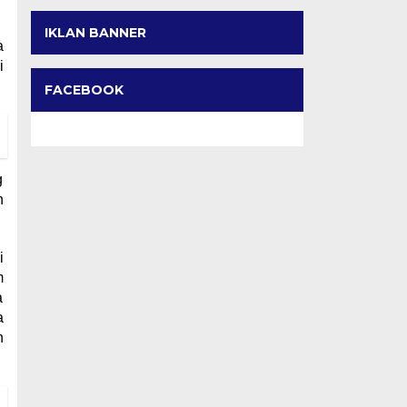
IKLAN BANNER
a
i
FACEBOOK
g
h
i
m
a
a
h