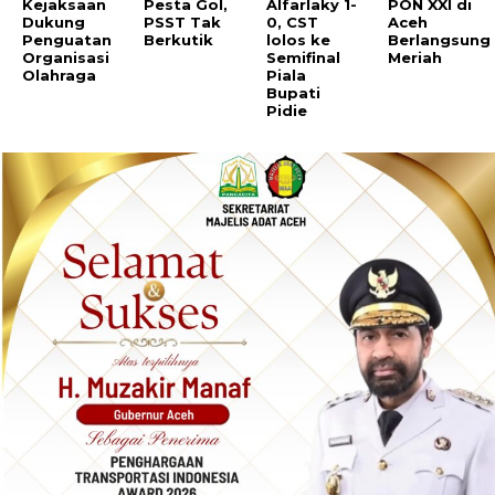
Kejaksaan
Pesta Gol,
Alfarlaky 1-
PON XXI di
Dukung
PSST Tak
0, CST
Aceh
Penguatan
Berkutik
lolos ke
Berlangsung
Organisasi
Semifinal
Meriah
Olahraga
Piala
Bupati
Pidie