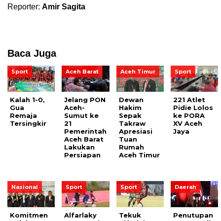
Reporter:
Amir Sagita
Baca Juga
Sport
Aceh Barat
Aceh Timur
Sport
Kalah 1-0,
Jelang PON
Dewan
221 Atlet
Gua
Aceh-
Hakim
Pidie Lolos
Remaja
Sumut ke
Sepak
ke PORA
Tersingkir
21
Takraw
XV Aceh
Pemerintah
Apresiasi
Jaya
Aceh Barat
Tuan
Lakukan
Rumah
Persiapan
Aceh Timur
Nasional
Sport
Sport
Daerah
Komitmen
Alfarlaky
Tekuk
Penutupan