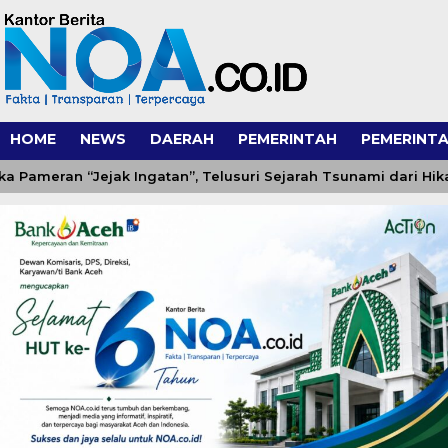
HOME
NEWS
DAERAH
PEMERINTAH
PEMERINTA
ran “Jejak Ingatan”, Telusuri Sejarah Tsunami dari Hikayat 