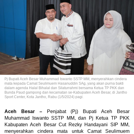
Pj Bupati Aceh Besar Muhammad Iswanto SSTP MM, menyerahkan cindera
mata kepada Camat Seulimuem Hasanuddin SAg, yang akan purna bakti
dalam agenda Halal Bihalal dan Silaturrahmi bersama Ketua TP PKK dan
Bunda Paud gampong dan kecamatan se-Kabupaten Aceh Besar, di Jantho
Sport Center, Kota Jantho, Rabu (1/5/2024) pagi.
Aceh Besar –
Penjabat (Pj) Bupati Aceh Besar
Muhammad Iswanto SSTP MM, dan Pj Ketua TP PKK
Kabupaten Aceh Besar Cut Rezky Handayani SIP MM,
menyerahkan cindera mata untuk Camat Seulimuem