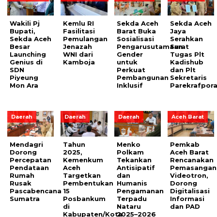
Wakili Pj
Kemlu RI
Sekda Aceh
Sekda Aceh
Bupati,
Fasilitasi
Barat Buka
Jaya
Sekda Aceh
Pemulangan
Sosialisasi
Serahkan
Besar
Jenazah
Pengarusutamaan
Surat
Launching
WNI dari
Gender
Tugas Plt
Genius di
Kamboja
untuk
Kadishub
SDN
Perkuat
dan Plt
Piyeung
Pembangunan
Sekretaris
Mon Ara
Inklusif
Parekrafpor
Daerah
Daerah
Daerah
Aceh Barat
Mendagri
Tahun
Menko
Pemkab
Dorong
2025,
Polkam
Aceh Barat
Percepatan
Kemenkum
Tekankan
Rencanakan
Pendataan
Aceh
Antisipatif
Pemasangan
Rumah
Targetkan
dan
Videotron,
Rusak
Pembentukan
Humanis
Dorong
Pascabencana
15
Pengamanan
Digitalisasi
Sumatra
Posbankum
Terpadu
Informasi
di
Nataru
dan PAD
Kabupaten/Kota
2025–2026