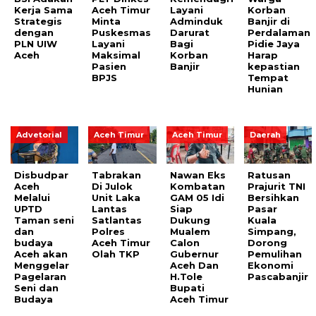
Kerja Sama
Aceh Timur
Layani
Korban
Strategis
Minta
Adminduk
Banjir di
dengan
Puskesmas
Darurat
Perdalaman
PLN UIW
Layani
Bagi
Pidie Jaya
Aceh
Maksimal
Korban
Harap
Pasien
Banjir
kepastian
BPJS
Tempat
Hunian
Advetorial
Aceh Timur
Aceh Timur
Daerah
Disbudpar
Tabrakan
Nawan Eks
Ratusan
Aceh
Di Julok
Kombatan
Prajurit TNI
Melalui
Unit Laka
GAM 05 Idi
Bersihkan
UPTD
Lantas
Siap
Pasar
Taman seni
Satlantas
Dukung
Kuala
dan
Polres
Mualem
Simpang,
budaya
Aceh Timur
Calon
Dorong
Aceh akan
Olah TKP
Gubernur
Pemulihan
Menggelar
Aceh Dan
Ekonomi
Pagelaran
H.Tole
Pascabanjir
Seni dan
Bupati
Budaya
Aceh Timur