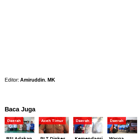
Editor:
Amiruddin. MK
Baca Juga
Daerah
Aceh Timur
Daerah
Daerah
BSI Adakan
PLT Dinkes
Kemendagri
Warga