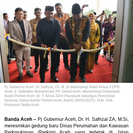
Pj. Gubernur Aceh, Dr. Safrizal, ZA. M. Si didampingi Wakil Ketua II DPR
Aceh, Ir. Saifuddin Muhammad, Plt. Sekda Aceh, Muhammad Diwarsyah,
Kadis Perkim Aceh, Dr. T. Aznal Zahri Peusijuek sekaligus Peresmian
Gedung Utama Kantor Perkim Aceh, Kamis (06/02/2025). Foto: Dok.
Prokopim Setda Aceh
Banda Aceh –
Pj Gubernur Aceh, Dr. H. Safrizal ZA, M.Si,
meresmikan gedung baru Dinas Perumahan dan Kawasan
Perkmukiman (Perkim) Aceh yang terletak di Jalan