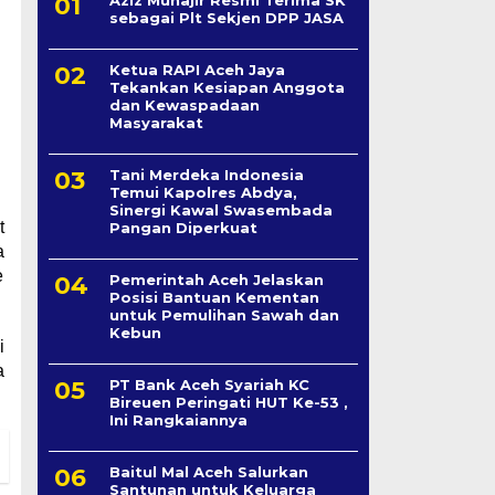
sebagai Plt Sekjen DPP JASA
Ketua RAPI Aceh Jaya
Tekankan Kesiapan Anggota
dan Kewaspadaan
Masyarakat
Tani Merdeka Indonesia
Temui Kapolres Abdya,
Sinergi Kawal Swasembada
t
Pangan Diperkuat
a
e
Pemerintah Aceh Jelaskan
Posisi Bantuan Kementan
untuk Pemulihan Sawah dan
Kebun
i
a
PT Bank Aceh Syariah KC
Bireuen Peringati HUT Ke-53 ,
Ini Rangkaiannya
Baitul Mal Aceh Salurkan
Santunan untuk Keluarga