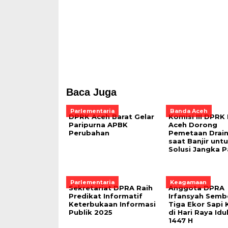
Baca Juga
Parlementaria
Banda Aceh
DPRK Aceh Barat Gelar
Komisi III DPRK
Paripurna APBK
Aceh Dorong
Perubahan
Pemetaan Drai
saat Banjir unt
Solusi Jangka 
Parlementaria
Keagamaan
Sekretariat DPRA Raih
Anggota DPRA
Predikat Informatif
Irfansyah Sembe
Keterbukaan Informasi
Tiga Ekor Sapi 
Publik 2025
di Hari Raya Idu
1447 H