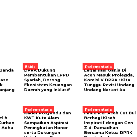
Ekbis
Parlementaria
 Banda
DPRA Dukung
Legalisasi Ganja Di
Pembentukan LPPD
Aceh Masuk Prolegda,
nase
Syariah, Dorong
Komisi V DPRA : Kita
uk
Ekosistem Keuangan
Tunggu Revisi Undang-
Panjang
Daerah yang Inklusif
Undang Narkotika
Parlementaria
Parlementaria
Kader Posyandu dan
Influencer Aceh Cut Bul
lih
KWT Kuta Alam
Berbagi Kisah
Kurban
Sampaikan Aspirasi
Inspiratif dengan Gen
l Adha
Peningkatan Honor
Z di Ramadhan
serta Dukungan
Bersama Ketua DPRK