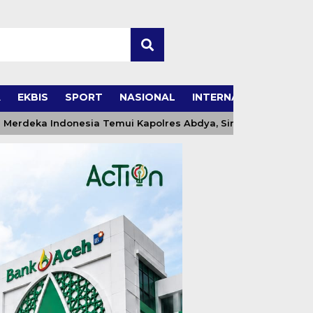
A
EKBIS
SPORT
NASIONAL
INTERNASIONAL
deka Indonesia Temui Kapolres Abdya, Sinergi Kawal Swasem