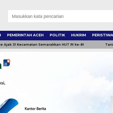
H
PEMERINTAH ACEH
POLITIK
HUKRIM
PERISTIW
ak 31 Kecamatan Semarakkan HUT RI ke-81
Tani Mer