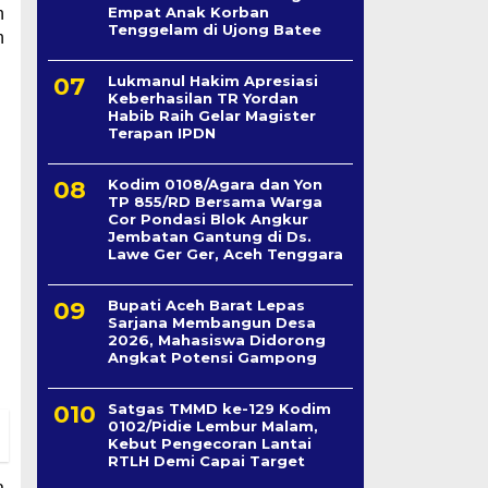
Empat Anak Korban
n
Tenggelam di Ujong Batee
h
Lukmanul Hakim Apresiasi
Keberhasilan TR Yordan
Habib Raih Gelar Magister
Terapan IPDN
Kodim 0108/Agara dan Yon
TP 855/RD Bersama Warga
Cor Pondasi Blok Angkur
Jembatan Gantung di Ds.
Lawe Ger Ger, Aceh Tenggara
Bupati Aceh Barat Lepas
Sarjana Membangun Desa
2026, Mahasiswa Didorong
Angkat Potensi Gampong
Satgas TMMD ke-129 Kodim
0102/Pidie Lembur Malam,
Kebut Pengecoran Lantai
RTLH Demi Capai Target
a