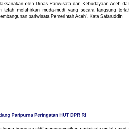
ilaksanakan oleh Dinas Pariwisata dan Kebudayaan Aceh da
 telah melahirkan muda-mudi yang secara langsung terla
embangunan pariwisata Pemerintah Aceh”. Kata Safaruddin
dang Paripurna Peringatan HUT DPR RI
 Inong berperan aktif mempromosikan pariwisata melalu medi