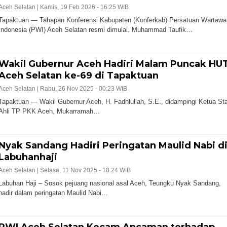
Aceh Selatan |
Kamis, 19 Feb 2026 - 16:25 WIB
Tapaktuan — Tahapan Konferensi Kabupaten (Konferkab) Persatuan Wartawa
Indonesia (PWI) Aceh Selatan resmi dimulai. Muhammad Taufik…
Wakil Gubernur Aceh Hadiri Malam Puncak HU
Aceh Selatan ke-69 di Tapaktuan
Aceh Selatan |
Rabu, 26 Nov 2025 - 00:23 WIB
Tapaktuan — Wakil Gubernur Aceh, H. Fadhlullah, S.E., didampingi Ketua Sta
Ahli TP PKK Aceh, Mukarramah…
Nyak Sandang Hadiri Peringatan Maulid Nabi d
Labuhanhaji
Aceh Selatan |
Selasa, 11 Nov 2025 - 18:24 WIB
Labuhan Haji – Sosok pejuang nasional asal Aceh, Teungku Nyak Sandang,
hadir dalam peringatan Maulid Nabi…