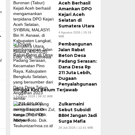
Aceh Berhasil
Amankan DPO
n
Kejari Aceh
Selatan di
Sumatera Utara
4 Agustus 2026 | 19:19
T
WIB
Pembangunan
Jalan Rabat
Beton Desa
f
Padang Serasan:
Dana Desa Rp
211 Juta Lebih,
Dugaan
Penyalahgunaan
i
Hingga Kini Belum Terjawab
1 Agustus 2026 | 08:32 WIB
Zulkarnaini
Sebut Subsidi
BBM Jangan Jadi
Surga Mafia
28 Juli 2026 | 12:41 WIB