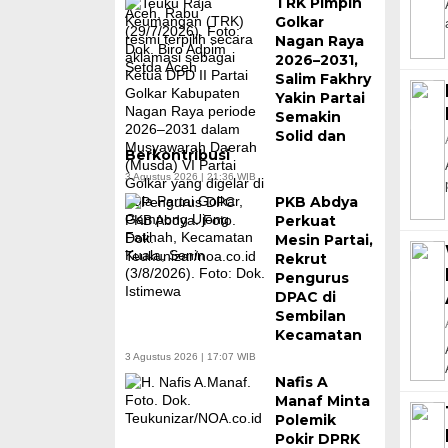
TRK Pimpin
Golkar
Nagan Raya
2026–2031,
Salim Fakhry
Yakin Partai
Semakin
Solid dan
Berkontribusi
3 Agustus 2026 | 21:36 WIB
PKB Abdya
Perkuat
Mesin Partai,
Rekrut
Pengurus
DPAC di
Sembilan
Kecamatan
3 Agustus 2026 | 17:07 WIB
Nafis A
Manaf Minta
Polemik
Pokir DPRK