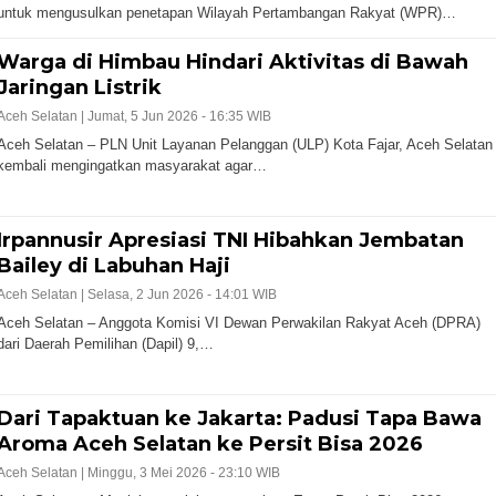
untuk mengusulkan penetapan Wilayah Pertambangan Rakyat (WPR)…
Warga di Himbau Hindari Aktivitas di Bawah
Jaringan Listrik
Aceh Selatan |
Jumat, 5 Jun 2026 - 16:35 WIB
Aceh Selatan – PLN Unit Layanan Pelanggan (ULP) Kota Fajar, Aceh Selatan
kembali mengingatkan masyarakat agar…
Irpannusir Apresiasi TNI Hibahkan Jembatan
Bailey di Labuhan Haji
Aceh Selatan |
Selasa, 2 Jun 2026 - 14:01 WIB
Aceh Selatan – Anggota Komisi VI Dewan Perwakilan Rakyat Aceh (DPRA)
dari Daerah Pemilihan (Dapil) 9,…
Dari Tapaktuan ke Jakarta: Padusi Tapa Bawa
Aroma Aceh Selatan ke Persit Bisa 2026
Aceh Selatan |
Minggu, 3 Mei 2026 - 23:10 WIB