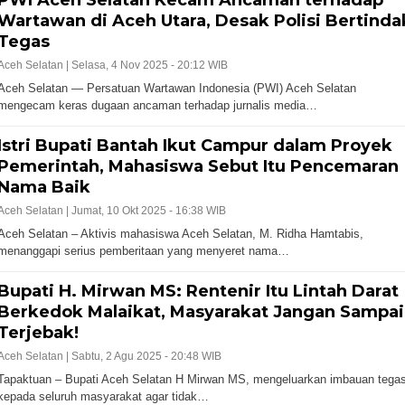
PWI Aceh Selatan Kecam Ancaman terhadap
Wartawan di Aceh Utara, Desak Polisi Bertinda
Tegas
Aceh Selatan |
Selasa, 4 Nov 2025 - 20:12 WIB
Aceh Selatan — Persatuan Wartawan Indonesia (PWI) Aceh Selatan
mengecam keras dugaan ancaman terhadap jurnalis media…
Istri Bupati Bantah Ikut Campur dalam Proyek
Pemerintah, Mahasiswa Sebut Itu Pencemaran
Nama Baik
Aceh Selatan |
Jumat, 10 Okt 2025 - 16:38 WIB
Aceh Selatan – Aktivis mahasiswa Aceh Selatan, M. Ridha Hamtabis,
menanggapi serius pemberitaan yang menyeret nama…
Bupati H. Mirwan MS: Rentenir Itu Lintah Darat
Berkedok Malaikat, Masyarakat Jangan Sampai
Terjebak!
Aceh Selatan |
Sabtu, 2 Agu 2025 - 20:48 WIB
Tapaktuan – Bupati Aceh Selatan H Mirwan MS, mengeluarkan imbauan tega
kepada seluruh masyarakat agar tidak…