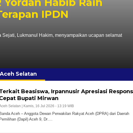
R Yordan Habib Raih
 Terapan IPDN
ha Sejati, Lukmanul Hakim, menyampaikan ucapan selamat
Aceh Selatan
Terkait Beasiswa, Irpannusir Apresiasi Respons
Cepat Bupati Mirwan
Aceh Selatan |
Kamis, 16 Jul 2026 - 13:19 WIB
Banda Aceh – Anggota Dewan Perwakilan Rakyat Aceh (DPRA) dari Daerah
Pemilihan (Dapil) Aceh 9, Dr….