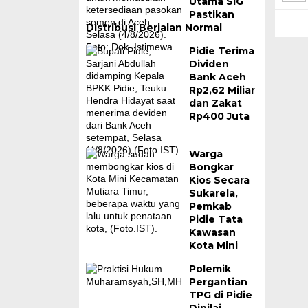
Utama SIG
Pastikan
Distribusi Berjalan Normal
Pidie Terima
Dividen
Bank Aceh
Rp2,62 Miliar
dan Zakat
Rp400 Juta
Warga
Bongkar
Kios Secara
Sukarela,
Pemkab
Pidie Tata
Kawasan
Kota Mini
Polemik
Pergantian
TPG di Pidie