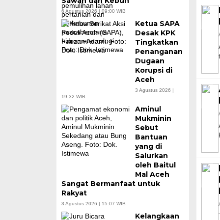
Sawah dan Kebun
6 Agustus 2026 | 09:00 WIB
Ketua SAPA
Desak KPK
Tingkatkan
Penanganan
Dugaan
Korupsi di
Aceh
3 Agustus 2026 |
19:32 WIB
Aminul
Mukminin
Sebut
Bantuan
yang di
Salurkan
oleh Baitul
Mal Aceh
Sangat Bermanfaat untuk
Rakyat
3 Agustus 2026 | 15:07 WIB
Kelangkaan