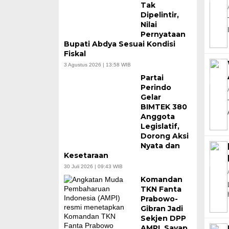
Tak
Dipelintir,
Nilai
Pernyataan
Bupati Abdya Sesuai Kondisi
Fiskal
3 Agustus 2026 | 13:58 WIB
Partai
Perindo
Gelar
BIMTEK 380
Anggota
Legislatif,
Dorong Aksi
Nyata dan
Kesetaraan
30 Juli 2026 | 09:43 WIB
Komandan
TKN Fanta
Prabowo-
Gibran Jadi
Sekjen DPP
AMPI, Sayap